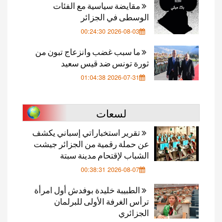
مقايضة سياسية مع الفئات
الوسطى في الجزائر
2026-08-03 00:24:30
ما سبب غضب وانزعاج تبون من
ثورة تونس ضد قيس سعيد
2026-07-31 01:04:38
لسعات
تقرير استخباراتي إسباني يكشف
عن حملة رقمية من الجزائر جيشت
الشباب لإقتحام مدينة سبتة
2026-08-07 00:38:31
الطبيبة خليدة بوفدش أول امرأة
ترأس الغرفة الأولى للبرلمان
الجزائري