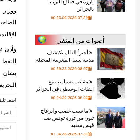
بارزة في قطاع التربية
بالجزائر
ووزير 
2026-07-29 00:23:06
الضاحية
الإقليمي
أصوات من المنفى
وأدى ت
أخيراً العالم يكتشف
مدينة سبتة المغربية المحتلة
النفط 
2026-08-07 00:29:23
بشأن تع
مقايضة سياسية مع
البحرية
الفئات الوسطى في الجزائر
2026-08-03 00:24:30
اضف تليق
ما سبب غضب وانزعاج
تبون من ثورة تونس ضد
قيس سعيد
2026-07-31 01:04:38