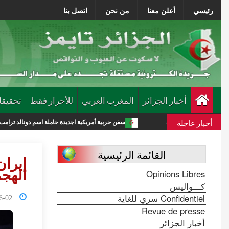
رئيسي
أعلن معنا
من نحن
اتصل بنا
أخبار الجزائر
المغرب العربي
للأحرار فقط
تحقيقا
أخبار عاجلة
ة جديدة
سفن حربية أمريكية اجديدة حاملة اسم دونالد ترامب تكلف الميزانية 275 مليار دولار
القائمة الرئيسية
إيران
Opinions Libres
الهجم
كـــواليس
Confidentiel سري للغاية
0:12:23
Revue de presse
أخبار الجزائر