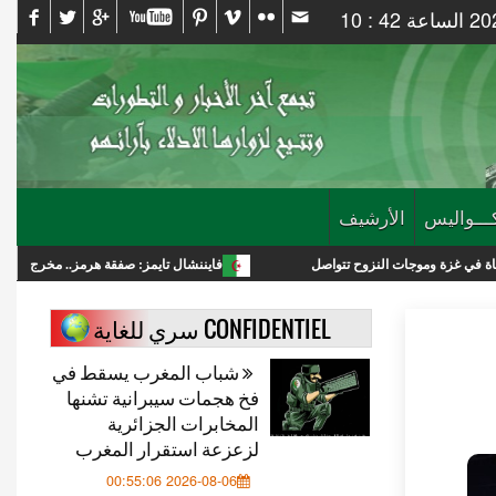
ـــواليس
الأرشيف
ت النزوح تتواصل
فايننشال تايمز: صفقة هرمز.. مخرج لترامب أم انتصار استرا
CONFIDENTIEL سري للغاية
شباب المغرب يسقط في
فخ هجمات سيبرانية تشنها
المخابرات الجزائرية
لزعزعة استقرار المغرب
2026-08-06 00:55:06