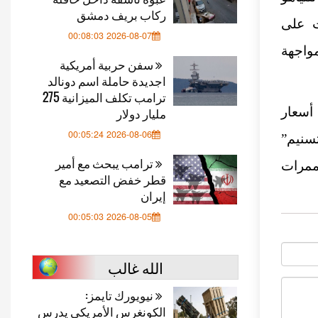
ركاب بريف دمشق
ت على
2026-08-07 00:08:03
واجهة
سفن حربية أمريكية
اجديدة حاملة اسم دونالد
ترامب تكلف الميزانية 275
أسعار
مليار دولار
2026-08-06 00:05:24
سنيم”
ترامب يبحث مع أمير
لممرات
قطر خفض التصعيد مع
إيران
2026-08-05 00:05:03
الله غالب
نيويورك تايمز:
الكونغرس الأمريكي يدرس