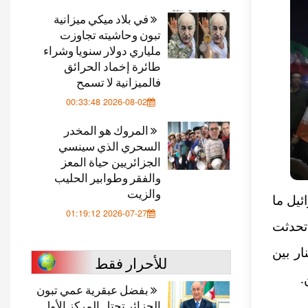
في بلاد ميكي ميزانية
تبون وحاشيته تجاوزت
ملياري دولار سنويا وشراء
طائرة إخماد الحرائق
فالميزانية لا تسمح
2026-08-02 00:33:48
المروك هو المخدر
السحري الذي سينسي
الجزائريين حياة المعز
والفقر وطوابير الحليب
والزيت
ئيل ما
2026-07-27 01:19:12
تحدثت
ار بين
للأحرار فقط
.
بفضل عبقرية عمي تبون
الجزائر تحتل المركز الأول