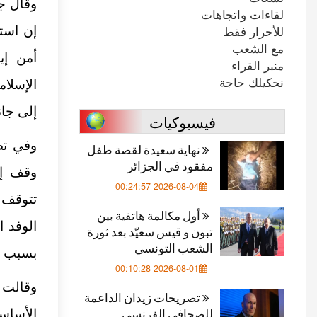
وقال جه
لقاءات واتجاهات
للأحرار فقط
إن استم
مع الشعب
أمن إي
منبر القراء
نحكيلك حاجة
الإسلا
إلى جا
فيسبوكيات
وفي تص
نهاية سعيدة لقصة طفل
مفقود في الجزائر
وقف إط
2026-08-04 00:24:57
تتوقف
أول مكالمة هاتفية بين
الوفد 
تبون و قيس سعيّد بعد ثورة
الشعب التونسي
بسبب ال
2026-08-01 00:10:28
وقالت 
تصريحات زيدان الداعمة
للصحافي الفرنسي
الأساس