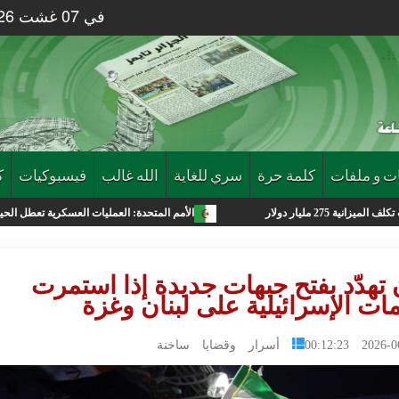
في 07 غشت 2026 الساعة 42 : 10
ت و ملفات
كلمة حرة
سري للغاية
الله غالب
فيسبوكيات
ك
الأمم المتحدة: العمليات العسكرية تعطل الحياة في غزة وموجا
 تهدّد بفتح جبهات جديدة إذا استمرت
ات الإسرائيلية على لبنان وغزة
2026-06-02 0
أسرار وقضايا ساخنة