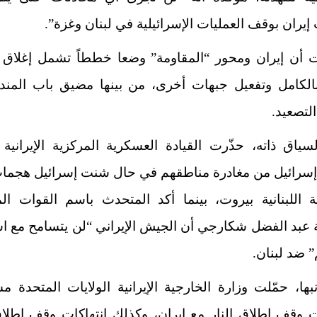
يران بوقف العمليات الإسرائيلية في لبنان وغزة”.
 أن إيران ومحور “المقاومة” وضعا خططاً تشمل إغلاق
الكامل وتفعيل جبهات أخرى، من بينها مضيق باب المندب
لتصعيد.
سياق ذاته، حذّرت القيادة العسكرية المركزية الإيرانية
سرائيل من مغادرة مناطقهم في حال شنت إسرائيل هجما
ة اللبنانية بيروت، بينما أكد المتحدث باسم القوات ال
ية عبد الفضل شكارجي أن الجيش الإيراني “لن يتسامح مع ا
” ضد لبنان.
ها، حمّلت وزارة الخارجية الإيرانية الولايات المتحدة م
ت وقف إطلاق النار مع إيران، وكذلك انتهاكات وقف إطلاق