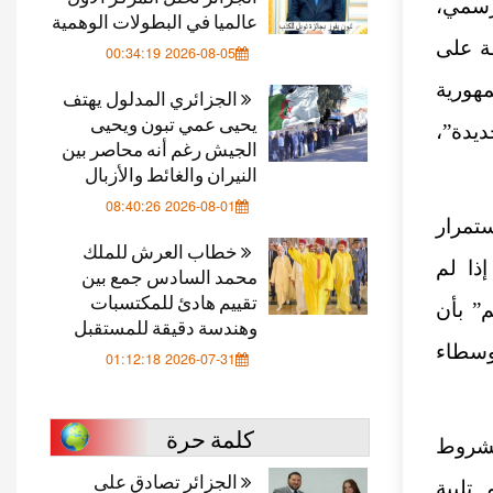
لرسمي،
عالميا في البطولات الوهمية
فة على
2026-08-05 00:34:19
هورية
الجزائري المدلول يهتف
يحيى عمي تبون ويحيى
يدة”،
الجيش رغم أنه محاصر بين
النيران والغائط والأزبال
2026-08-01 08:40:26
تمرار
خطاب العرش للملك
ذا لم
محمد السادس جمع بين
تقييم هادئ للمكتسبات
م” بأن
وهندسة دقيقة للمستقبل
وسطاء
2026-07-31 01:12:18
كلمة حرة
لشروط
الجزائر تصادق على
تلبية