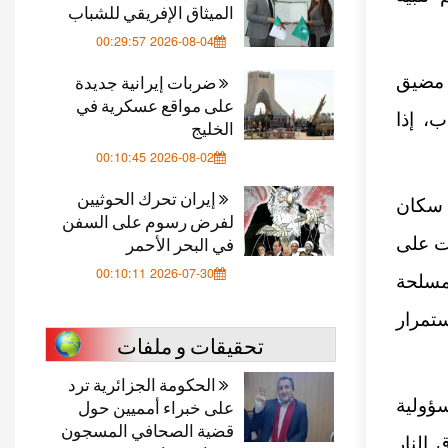
الميثاق الإفريقي للشباب
2026-08-04 00:29:57
ضربات إيرانية جديدة
 مضيق
على مواقع عسكرية في
، إذا
الخليج
2026-08-02 00:10:45
إيران تحرك الحوثيين
 سكان
لفرض رسوم على السفن
في البحر الأحمر
ت على
2026-07-30 00:10:11
مسلحة
ستمرار
تحقيقات و ملفات
الحكومة الجزائرية ترد
على خبراء أمميين حول
سؤولية
قضية الصحافي المسجون
 النار