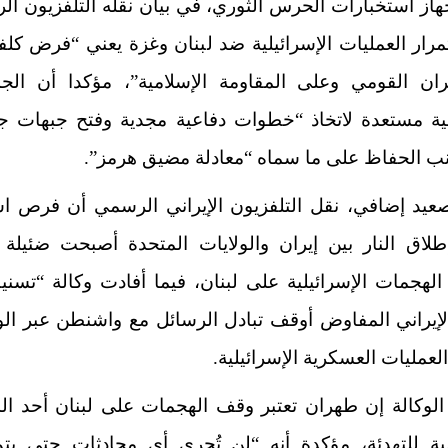
از استخبارات الحرس الثوري، في بيان نقله التلفزيون ا
رار العمليات الإسرائيلية ضد لبنان وغزة يعني “فرض كل
ران القومي وعلى المقاومة الإسلامية”، مؤكدا أن الجم
مية مستعدة لاتخاذ “خطوات دفاعية مجدية وفتح جبهات جد
نب الحفاظ على ما سماه “معادلة مضيق هرمز”.
عيد إضافي، نقل التلفزيون الإيراني الرسمي أن فرص اس
لاق النار بين إيران والولايات المتحدة أصبحت ضئيلة إ
الهجمات الإسرائيلية على لبنان
، فيما أفادت وكالة “تسني
الإيراني المفاوض أوقف تبادل الرسائل مع واشنطن عبر ال
عمليات العسكرية الإسرائيلية.
الوكالة إن طهران تعتبر وقف الهجمات على لبنان أحد ا
ية للتهدئة، مؤكدة أنه “لن تُجرى أي محادثات حتى يتم 