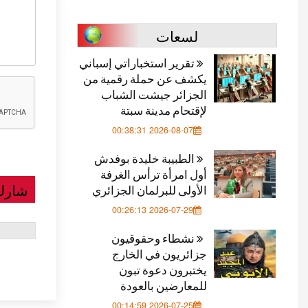
لسعات
تقرير استخباراتي إسباني
يكشف عن حملة رقمية من
الجزائر جيشت الشباب
لإقتحام مدينة سبتة
2026-08-07 00:38:31
الطبيبة خليدة بوفدش
أول امرأة ترأس الغرفة
شارك
الأولى للبرلمان الجزائري
2026-07-29 00:26:13
نشطاء وحقوقيون
جزائريون في الخارج
يختبرون دعوة تبون
للمعارضين بالعودة
2026-07-25 00:14:59