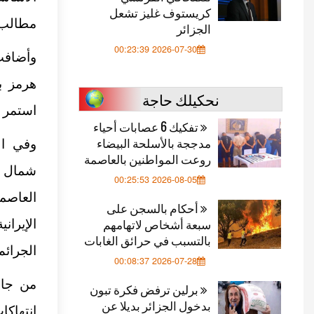
كريستوف غليز تشعل
مطالب إ
الجزائر
2026-07-30 00:23:39
وأضافت
هرمز ب
نحكيلك حاجة
استمر ا
تفكيك 6 عصابات أحياء
مدججة بالأسلحة البيضاء
وفي ال
روعت المواطنين بالعاصمة
شمال إ
2026-08-05 00:25:53
العاصم
أحكام بالسجن على
سبعة أشخاص لاتهامهم
الإيران
بالتسبب في حرائق الغابات
الجرائم
2026-07-28 00:08:37
من جانب
برلين ترفض فكرة تبون
بدخول الجزائر بديلا عن
انتهاكا