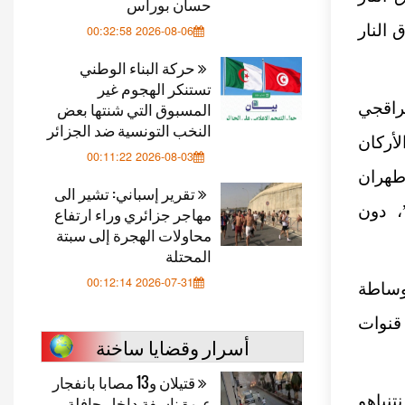
حسان بوراس
 النار
2026-08-06 00:32:58
حركة البناء الوطني
تستنكر الهجوم غير
المسبوق التي شنتها بعض
راقجي
النخب التونسية ضد الجزائر
أركان
2026-08-03 00:11:22
طهران
تقرير إسباني: تشير الى
، دون
مهاجر جزائري وراء ارتفاع
محاولات الهجرة إلى سبتة
المحتلة
2026-07-31 00:12:14
وساطة
قنوات
أسرار وقضايا ساخنة
قتيلان و13 مصابا بانفجار
تنياهو
عبوة ناسفة داخل حافلة