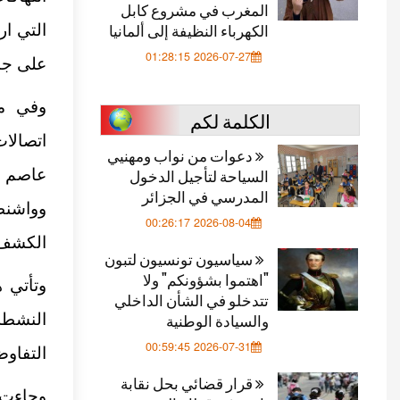
المغرب في مشروع كابل
الكهرباء النظيفة إلى ألمانيا
التي ار
2026-07-27 01:28:15
على جبه
وفي مو
الكلمة لكم
اتصالا
دعوات من نواب ومهنيي
السياحة لتأجيل الدخول
عاصم م
المدرسي في الجزائر
وواشنط
2026-08-04 00:26:17
الكشف 
سياسيون تونسيون لتبون
"اهتموا بشؤونكم" ولا
وتأتي 
تتدخلو في الشأن الداخلي
والسيادة الوطنية
النشطة
2026-07-31 00:59:45
التفاو
قرار قضائي بحل نقابة
وجاءت ه