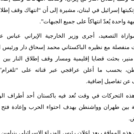
تكبتها إسرائيل في لبنان، مشيرة إلى أن “انتهاك وقف إطلاق
ة واحدة يُعدّ انتهاكاً على جميع الجبهات”.
ازاة التصعيد، أجرى وزير الخارجية الإيراني عباس ع
ت منفصلة مع نظيره الباكستاني محمد إسحاق دار ورئيس ال
نير، بحثت قضايا إقليمية ومسار وقف إطلاق النار بين 
ن، بحسب ما أعلن عراقجي عبر قناته على “تلغرام”
عن تفاصيل إضافية.
هذه التحركات في وقت تُعد فيه باكستان أحد أطراف ال
 بين طهران وواشنطن بهدف احتواء الحرب وإعادة فتح 
ض.
ذه المواقف بعد إعلان رئيس الوزراء الإسرائيلي بنيامين ن