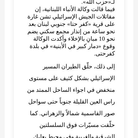
لـ«حزب الله».
فيما قالت وكالة الأنباء اللبنانية، إن
مقاتلات الجيش الإسرائيلي تشن غارة
على قرية «كفر حتا» جنوبي لبنان بعد
نحو ساعة من إنذار مجمع سكني يضم
نحو 10 مبانٍ بالإخلاء وأكدت الوكالة
وقوع «دمار كبير في الأبنية» في بلدة
كفرحتى.
إلى ذلك، حلّق الطيران المسير
الإسرائيلي بشكل كثيف على مستوى
منخفض في اجواء الساحل الممتد من
راس العين القليلة جنوباً حتى سواحل
صور القاسمية شمالاً والزهراني. كما
حلّقت مسيّرات فوق السلسلتين
الشرقية والغربية وفي محيط بعلبك