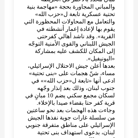
والمباني المجاورة بحجة «مهاجمة بنية
تحتية عسكرية تابعة ل«حزب الله»
والتعامل مع المحاولات المحظورة التي
يقوم بها لإعادة إعمار أنشطته في
القرية». وقد ناشد أهالي كفرحتى
الجيش اللبناني والقوى الأمنية التوجّه
إلى المكان للكشف عليه بمشاركة
«اليونيفيل».
بعدها أعلن جيش الاحتلال الإسرائيلي،
مساء، شنّ هجمات على «بنى تحتية»
ادعى أنها «تابعة ل«حزب الله»» في
جنوب لبنان، وذلك بعد إنذار وجّهه
لسكان مجمع سكني يضم 10 مبانٍ في
قرية كفر حتا بقضاء صيدا بالإخلاء.
وجاءت هذه الهجمات بعد نحو ساعتين
من سلسلة غارات جوية نفذها الجيش
الإسرائيلي على مناطق متفرقة جنوبي
لبنان، بدعوى استهداف بنى تحتية