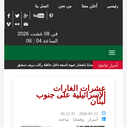
رئيسي
أعلن معنا
من نحن
اتصل بنا
في 08 غشت 2026
الساعة 04 : 06
Toggle
navigation
أخبار عاجلة
ة ناسفة داخل حافلة ركاب بريف دمشق
عشائر في غز
عشرات الغارات
الإسرائيلية على جنوب
لبنان
2026-01-12 01:22:25
أسرار وقضايا ساخنة