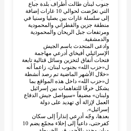
جنوب لبنان طالت أطراف بلدة جباع
التي تعرّضت لحوالي 10 غارات إضافة
إلى سلسلة غارات بين بصليا وسنيا في
منطقة جزين والقطراني والمحمودية
ومرتفعات جبل الريحان والمحمودية
والدمشقية.
وادعى المتحدث باسم الجيش
الإسرائيلي أفيخاي أدرعي مهاجمة
فتحات أنفاق لتخزين وسائل قتالية تابعة
ل«حزب الله» بجنوب لبنان، زاعماً أنه
«خلال الأشهر الماضية تم رصد أنشطة
ل«حزب الله» داخل هذه المواقع بما
يشكل خرقًا للتفاهمات بين إسرائيل
ولبنان» مضيفاً «سيواصل جيش الدفاع
العمل لإزالة أي تهديد على دولة
إسرائيل».
بعدها، وجّه أدرعي إنذاراً إلى سكان
كفرحتى، داعياً إلى إخلاء مجمّع يضم 10
مبان محدد بالأحمر في الخريطة