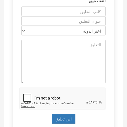
اضف تليق