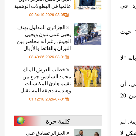
عالميا في البطولات الوهمية
ة في
2026-08-05 00:34:19
الجزائري المدلول يهتف
” حيث
يحيى عمي تبون ويحيى
الجيش رغم أنه محاصر بين
النيران والغائط والأزبال
2026-08-01 08:40:26
أنه “لا
خطاب العرش للملك
محمد السادس جمع بين
تقييم هادئ للمكتسبات
وني، أن
وهندسة دقيقة للمستقبل
الأخير الذي يعرفه الكثيرون باسم سام، عمل في LNER لأكثر من 20
2026-07-31 01:12:18
كلمة حرة
ي لحظة أزمة، لم
الجزائر تصادق على
كل لا