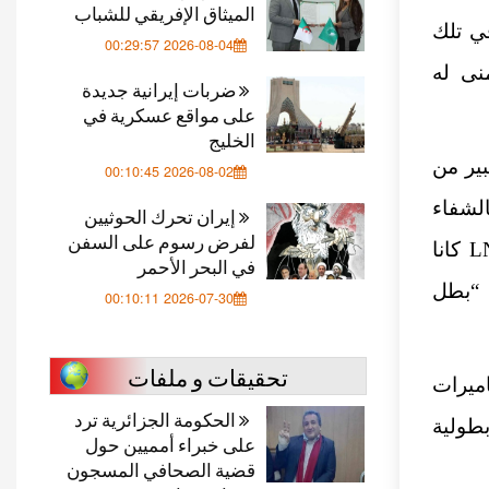
الميثاق الإفريقي للشباب
ي تلك
2026-08-04 00:29:57
نى له
ضربات إيرانية جديدة
على مواقع عسكرية في
الخليج
بير من
2026-08-02 00:10:45
لشفاء
إيران تحرك الحوثيين
لفرض رسوم على السفن
له”. الرعاية التي قدمها المستشفى والدعم من زملائه في LNER كانا
في البحر الأحمر
 “بطل
2026-07-30 00:10:11
تحقيقات و ملفات
ميرات
الحكومة الجزائرية ترد
طولية
على خبراء أمميين حول
قضية الصحافي المسجون