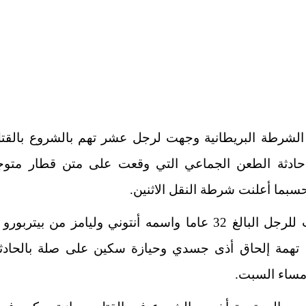
لشرطة البريطانية
وجهت لرجل عشر تهم بالشروع بالقت
حادثة الطعن الجماعي
التي وقعت على متن قطار متوج
سبما أعلنت شرطة النقل الاثنين.
ووُجهت للرجل البالغ 32 عاما واسمه أنتوني وليامز من بيتر
ا، تهمة إلحاق أذى جسدي وحيازة سكين على صلة بالحادثة
ساء السبت.