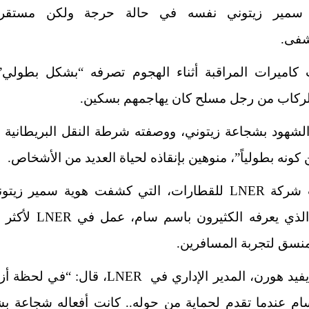
 سمير زيتوني نفسه في حالة حرجة ولكن مستقر
فى.
كاميرات المراقبة أثناء الهجوم تصرفه “بشكل بطولي
ركاب من رجل مسلح كان يهاجمهم بسكين.
الشهود بشجاعة زيتوني، ووصفته
شرطة النقل البريطانية
ب
كونه بطولياً”، منوهين بإنقاذه لحياة العديد من الأشخاص.
وذكرت شركة LNER للقطارات، التي كشفت هوية سمير زيت
منسق لتجربة المسافرين.
وقال ديفيد هورن، المدير الإداري في LNER، قال: “ف
سام عندما تقدم لحماية من حوله.. كانت أفعاله شجاعة بش