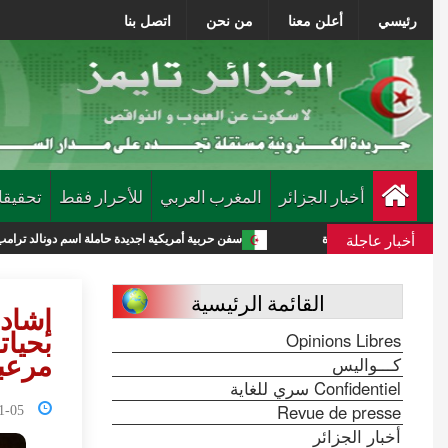
رئيسي
أعلن معنا
من نحن
اتصل بنا
أخبار الجزائر
المغرب العربي
للأحرار فقط
تحقيقا
أخبار عاجلة
ية جديدة
سفن حربية أمريكية اجديدة حاملة اسم دونالد ترامب تكلف الميزانية 275 مليار دولار
القائمة الرئيسية
إشادا
Opinions Libres
بحيات
مرعب
كـــواليس
Confidentiel سري للغاية
1:03:46
Revue de presse
أخبار الجزائر