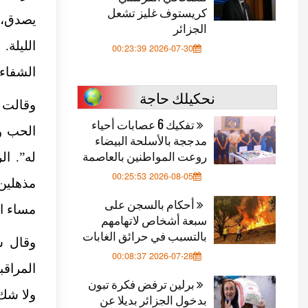
كريستوف غليز تشعل
يصدق، 
الجزائر
الليلة
2026-07-30 00:23:39
الشفاء 
نحكيلك حاجة
وقالت ع
تفكيك 6 عصابات أحياء
الحب و
مدججة بالأسلحة البيضاء
روعت المواطنين بالعاصمة
2026-08-05 00:25:53
مذهلين
أحكام بالسجن على
مساء ال
سبعة أشخاص لاتهامهم
بالتسبب في حرائق الغابات
وقال س
2026-07-28 00:08:37
المراق
برلين ترفض فكرة تبون
ولا شك 
بدخول الجزائر بديلا عن