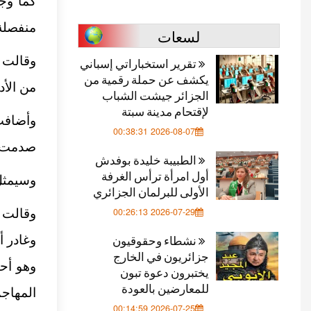
كما وج
منفصلة
لسعات
وقالت 
تقرير استخباراتي إسباني
يكشف عن حملة رقمية من
من الأد
الجزائر جيشت الشباب
لإقتحام مدينة سبتة
وأضافت
2026-08-07 00:38:31
صدمت هذ
الطبيبة خليدة بوفدش
أول امرأة ترأس الغرفة
وسيمثل 
الأولى للبرلمان الجزائري
2026-07-29 00:26:13
وقالت 
نشطاء وحقوقيون
وغادر أ
جزائريون في الخارج
وهو أح
يختبرون دعوة تبون
للمعارضين بالعودة
المهاج
2026-07-25 00:14:59