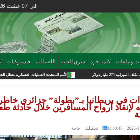
في 07 غشت 2026 الساعة 02 : 03
ت و ملفات
كلمة حرة
سري للغاية
الله غالب
فيسبوكيات
ك
الأمم المتحدة: العمليات العسكرية تعطل الحياة في غزة وموج
ت في بريطانيا بـ”بطولة” جزائري خاطر
ه لإنقاذ أرواح المسافرين خلال حادثة ط
ة
2025-11-05 0
نحكيلك حاجة