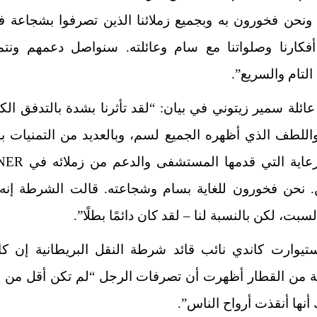
ونحن فخورون به وبجميع زملائنا الذين تصرفوا بشجاعة ف
. أفكارنا وصلواتنا مع سام وعائلته. سنواصل دعمهم ونتم
التام والسريع”.
ائلة سمير زيتوني في بيان: “لقد تأثرنا بشدة بالتدفق الك
اللطف الذي أظهره الجميع لسم، وبالعديد من التمنيات با
. نحن فخورون للغاية بسام وشجاعته. قالت الشرطة إنه
سبت، لكن بالنسبة لنا – لقد كان دائمًا بطلًا”.
تيوارت كاندي نائب قائد شرطة النقل البريطانية إن كا
بة من القطار أظهرت أن تصرفات الرجل “لم تكن أقل من ب
أنها أنقذت أرواح الناس”.