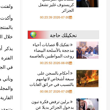
كريستوف غليز تشعل
ولفتت إلى أن 100 مستفيد ي
الجزائر
2026-07-30 00:23:39
وأكدت 
بالمنت
نحكيلك حاجة
خلال ال
تفكيك 6 عصابات أحياء
يذكر أن
مدججة بالأسلحة البيضاء
روعت المواطنين بالعاصمة
2026-08-05 00:25:53
في الجز
أحكام بالسجن على
سبعة أشخاص لاتهامهم
وتأتي ه
بالتسبب في حرائق الغابات
والمجلس
2026-07-28 00:08:37
القارية 
برلين ترفض فكرة تبون
بدخول الجزائر بديلا عن
وتنعقد