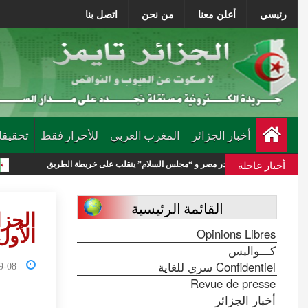
رئيسي
أعلن معنا
من نحن
اتصل بنا
أخبار الجزائر
المغرب العربي
للأحرار فقط
تحقيقا
أخبار عاجلة
س” يغادر مصر و “مجلس السلام” ينقلب على خريطة الطريق
الجيش السوري ي
القائمة الرئيسية
Opinions Libres
الأول م
كـــواليس
Confidentiel سري للغاية
0:45:18
Revue de presse
أخبار الجزائر