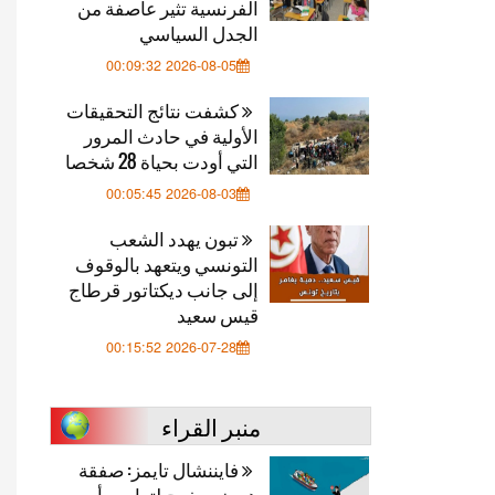
الفرنسية تثير عاصفة من
الجدل السياسي
2026-08-05 00:09:32
كشفت نتائج التحقيقات
الأولية في حادث المرور
التي أودت بحياة 28 شخصا
2026-08-03 00:05:45
تبون يهدد الشعب
التونسي ويتعهد بالوقوف
إلى جانب ديكتاتور قرطاج
قيس سعيد
2026-07-28 00:15:52
منبر القراء
فايننشال تايمز: صفقة
هرمز.. مخرج لترامب أم