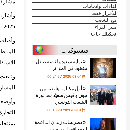
مشاركتها
لقاءات واتجاهات
للأحرار فقط
مع الشعب
منبر القراء
2025، بينها مشروعات شبابية مبتكرة”.
نحكيلك حاجة
وأضافت
فيسبوكيات
المناط
نهاية سعيدة لقصة طفل
الاستف
مفقود في الجزائر
وتابعت
2026-08-04 00:24:57
أول مكالمة هاتفية بين
المشاري
تبون و قيس سعيّد بعد ثورة
الشعب التونسي
وأوضحت
2026-08-01 00:10:28
التجارة
تصريحات زيدان الداعمة
بمنتجا
للصحافي الفرنسي