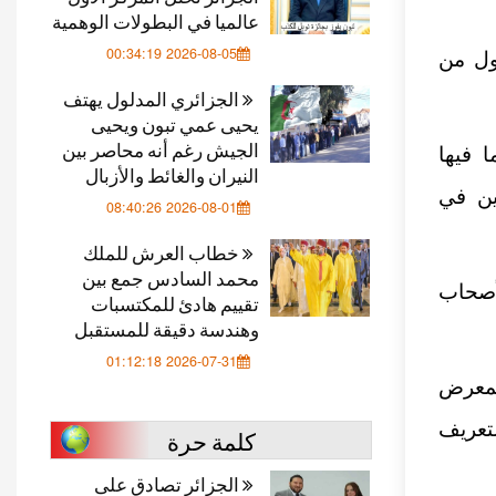
عالميا في البطولات الوهمية
2026-08-05 00:34:19
ف الأول من
الجزائري المدلول يهتف
يحيى عمي تبون ويحيى
الجيش رغم أنه محاصر بين
 فيها
النيران والغائط والأزبال
ين في
2026-08-01 08:40:26
خطاب العرش للملك
محمد السادس جمع بين
أصحاب
تقييم هادئ للمكتسبات
وهندسة دقيقة للمستقبل
2026-07-31 01:12:18
لمعرض
لتعريف
كلمة حرة
الجزائر تصادق على