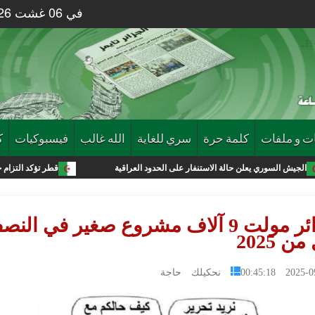
في 06 غشت 2026 الساعة 31 : 09
ت و ملفات
كلمة حرة
سري للغاية
الله غالب
فيسبوكيات
ك
علن حالة الاستنفار على الحدود العراقية
قطر تؤكد التزام حماس بتنفيذ اتفاق
الجزائر مولت 9 آلاف مشروع صغير في الن
ن 2025
2025-09-08 0
نحكيلك حاجة