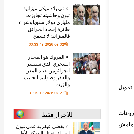
في بلاد ميكي ميزانية
تبون وحاشيته تجاوزت
ملياري دولار سنويا وشراء
طائرة إخماد الحرائق
فالميزانية لا تسمح
2026-08-02 00:33:48
المروك هو المخدر
السحري الذي سينسي
الجزائريين حياة المعز
والفقر وطوابير الحليب
والزيت
 تمويل
2026-07-27 01:19:12
للأحرار فقط
روعات
ى هامش
بفضل عبقرية عمي تبون
الجزائر تحتل المركز الأول