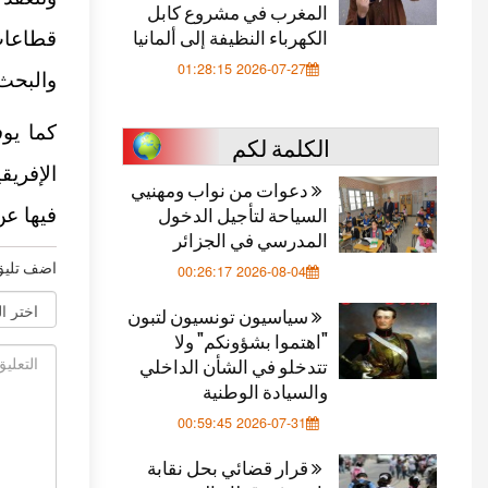
المغرب في مشروع كابل
الكهرباء النظيفة إلى ألمانيا
قطاعات
2026-07-27 01:28:15
والبحث 
كما يو
الكلمة لكم
دعوات من نواب ومهنيي
السياحة لتأجيل الدخول
فيها عن 3.5 تريليون د
المدرسي في الجزائر
اضف تليق
2026-08-04 00:26:17
سياسيون تونسيون لتبون
"اهتموا بشؤونكم" ولا
تتدخلو في الشأن الداخلي
والسيادة الوطنية
2026-07-31 00:59:45
قرار قضائي بحل نقابة