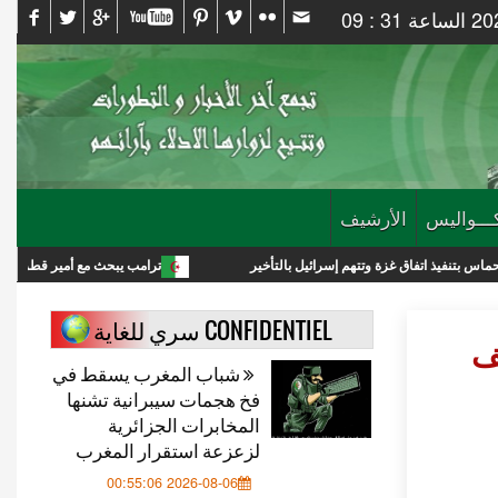
ـــواليس
الأرشيف
 غزة وتتهم إسرائيل بالتأخير
ترامب يبحث مع أمير قطر خفض التصعيد مع إير
CONFIDENTIEL سري للغاية
صف
شباب المغرب يسقط في
فخ هجمات سيبرانية تشنها
المخابرات الجزائرية
لزعزعة استقرار المغرب
2026-08-06 00:55:06