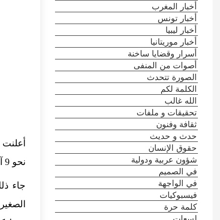
أخبار المغرب
أخبار تونس
أخبار ليبيا
أخبار موريتانيا
أسرار وقضايا ساخنة
أصوات من المنفى
الصورة تتحدث
الكلمة لكم
الله غالب
تحقيقات و ملفات
ثقافة وفنون
حدث و حديث
أعلنت ا
حقوق الإنسان
شؤون عربية ودولية
نحو 9 آلاف مشروع صغير خلال النصف الأول من 2025.
في الصميم
في الواجهة
جاء ذل
فيسبوكيات
الصغيرة
كلمة حرة
لسعات