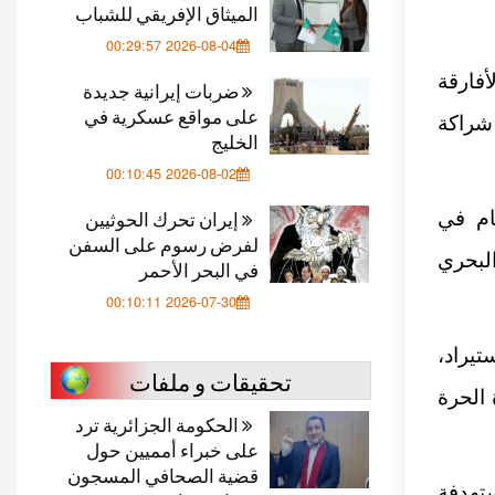
الميثاق الإفريقي للشباب
2026-08-04 00:29:57
فارقة
ضربات إيرانية جديدة
على مواقع عسكرية في
شراكة
الخليج
2026-08-02 00:10:45
إيران تحرك الحوثيين
قام في
لفرض رسوم على السفن
لصنوبر البحري
في البحر الأحمر
2026-07-30 00:10:11
تيراد،
تحقيقات و ملفات
 الحرة
الحكومة الجزائرية ترد
على خبراء أمميين حول
قضية الصحافي المسجون
تهدفة