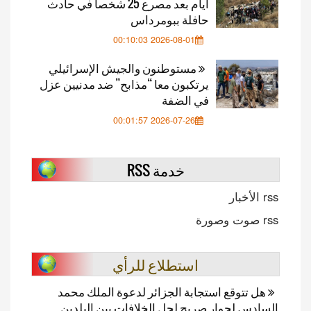
أيام بعد مصرع 25 شخصا في حادث
حافلة ببومرداس
2026-08-01 00:10:03
مستوطنون والجيش الإسرائيلي
يرتكبون معا “مذابح” ضد مدنيين عزل
في الضفة
2026-07-26 00:01:57
خدمة RSS
rss الأخبار
rss صوت وصورة
استطلاع للرأي
هل تتوقع استجابة الجزائر لدعوة الملك محمد
السادس لحوار صريح لحل الخلافات بين البلدين