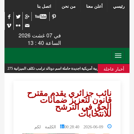
رئيسي
أعلن معنا
من نحن
اتصل بنا
في 07 غشت 2026
الساعة 40 : 13
Toggle
navigation
أخبار عاجلة
فن حربية أمريكية اجديدة حاملة اسم دونالد ترامب تكلف الميزانية 275 مليار دولار
نائب جزائري يقدم مقترح
قانون لتعزيز ضمانات
الحق في الترشح
للانتخابات
2026-06-09 00:28:40
الكلمة لكم