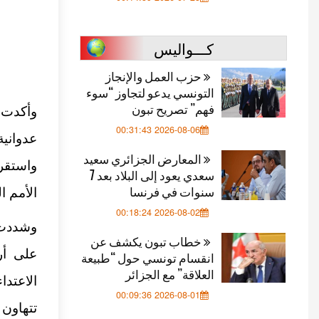
كـــواليس
حزب العمل والإنجاز
التونسي يدعو لتجاوز “سوء
فهم” تصريح تبون
وأكدت ا
2026-08-06 00:31:43
عدواني
المعارض الجزائري سعيد
واستقر
سعدي يعود إلى البلاد بعد 7
سنوات في فرنسا
الأمم المت
2026-08-02 00:18:24
وشددت ع
خطاب تبون يكشف عن
على أر
انقسام تونسي حول “طبيعة
العلاقة” مع الجزائر
الاعتدا
2026-08-01 00:09:36
تتهاون 