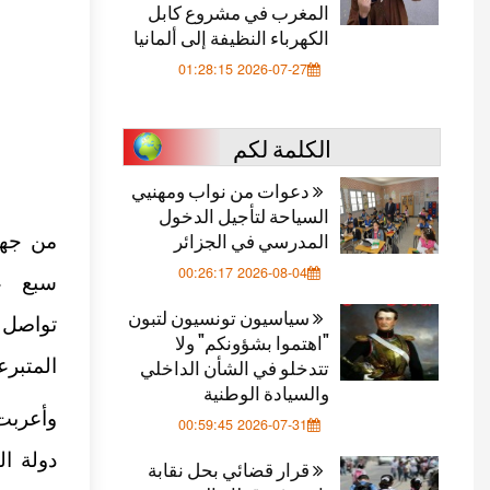
المغرب في مشروع كابل
الكهرباء النظيفة إلى ألمانيا
2026-07-27 01:28:15
الكلمة لكم
دعوات من نواب ومهنيي
السياحة لتأجيل الدخول
المدرسي في الجزائر
2026-08-04 00:26:17
سبع عم
سياسيون تونسيون لتبون
تواصل 
"اهتموا بشؤونكم" ولا
تتدخلو في الشأن الداخلي
المتبرع
والسيادة الوطنية
وأعربت
2026-07-31 00:59:45
دولة ال
قرار قضائي بحل نقابة