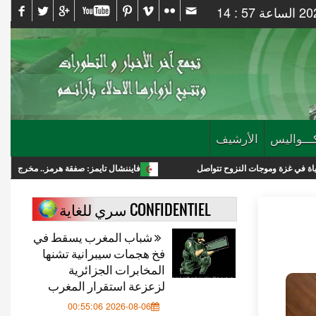
ـــواليس
الأرشيف
ت النزوح تتواصل
فايننشال تايمز: صفقة هرمز.. مخرج لترامب أم انتصار استرا
CONFIDENTIEL سري للغاية
شباب المغرب يسقط في
فخ هجمات سيبرانية تشنها
المخابرات الجزائرية
لزعزعة استقرار المغرب
2026-08-06 00:55:06