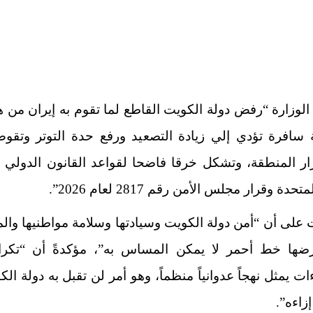
لوزارة “رفض دولة الكويت القاطع لما تقوم به إيران من
ة سافرة تؤدي إلي زيادة التصعيد ورفع حدة التوتر وتقو
ار المنطقة، وتشكل خرقا فاضحا لقواعد القانون الدولي و
حدة وقرار مجلس الأمن رقم 2817 لعام 2026”.
لى أن “أمن دولة الكويت وسيادتها وسلامة مواطنيها وال
ضها خط أحمر لا يمكن المساس به”، مؤكدةً أن “تكرا
ءات يمثل نهجاً عدوانياً منظماً، وهو أمر لن تقبل به دولة الك
إزاءه”.