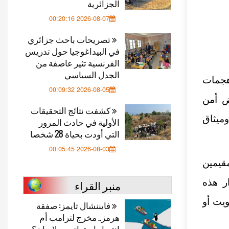
الجزائرية
2026-08-07 00:20:16
تصريحات باحث جزائري
في البيداغوجيا حول تدريس
الفرنسية تثير عاصفة من
الجدل السياسي
 هجمات
2026-08-05 00:09:32
ض أمن
كشفت نتائج التحقيقات
ميثاق
الأولية في حادث المرور
التي أودت بحياة 28 شخصا
2026-08-03 00:05:45
مقيمين
ر هذه
منبر القراء
ويت أو
فايننشال تايمز: صفقة
هرمز.. مخرج لترامب أم
انتصار استراتيجي لإيران؟