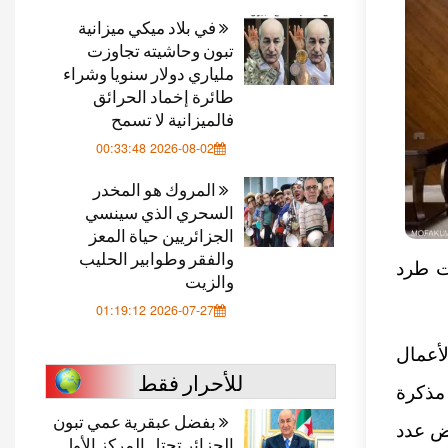
في بلاد ميكي ميزانية
تبون وحاشيته تجاوزت
ملياري دولار سنويا وشراء
طائرة إخماد الحرائق
فالميزانية لا تسمح
2026-08-02 00:33:48
المروك هو المخدر
السحري الذي سينسي
الجزائريين حياة المعز
والفقر وطوابير الحليب
رت طرد
والزيت
2026-07-27 01:19:12
لأعمال
للأحرار فقط
 مذكرة
بفضل عبقرية عمي تبون
يض عدد
الجزائر تحتل المركز الأول