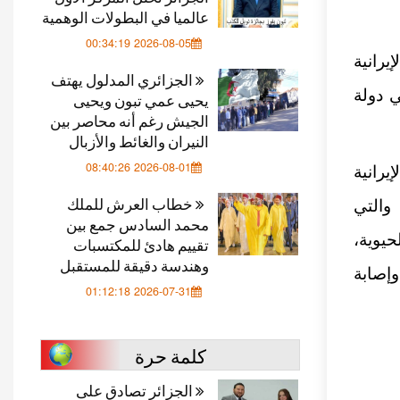
عالميا في البطولات الوهمية
2026-08-05 00:34:19
يرانية
الجزائري المدلول يهتف
 دولة
يحيى عمي تبون ويحيى
الجيش رغم أنه محاصر بين
النيران والغائط والأزبال
2026-08-01 08:40:26
رانية
خطاب العرش للملك
 والتي
محمد السادس جمع بين
حيوية،
تقييم هادئ للمكتسبات
وهندسة دقيقة للمستقبل
إصابة
2026-07-31 01:12:18
كلمة حرة
الجزائر تصادق على