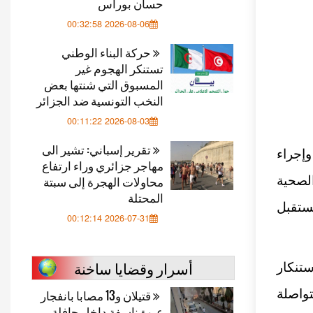
حسان بوراس
2026-08-06 00:32:58
حركة البناء الوطني
تستنكر الهجوم غير
المسبوق التي شنتها بعض
النخب التونسية ضد الجزائر
2026-08-03 00:11:22
تقرير إسباني: تشير الى
ل 63 حالة إصابة وإجراء
مهاجر جزائري وراء ارتفاع
محاولات الهجرة إلى سبتة
لصحية
المحتلة
ستقبل
2026-07-31 00:12:14
أسرار وقضايا ساخنة
تنكار
تواصلة
قتيلان و13 مصابا بانفجار
عبوة ناسفة داخل حافلة