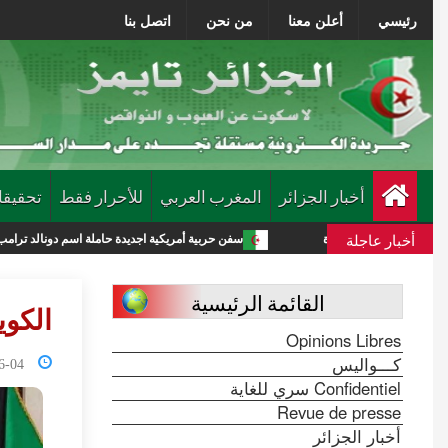
رئيسي
أعلن معنا
من نحن
اتصل بنا
أخبار الجزائر
المغرب العربي
للأحرار فقط
تحقيقا
أخبار عاجلة
ة جديدة
سفن حربية أمريكية اجديدة حاملة اسم دونالد ترامب تكلف الميزانية 275 مليار دولار
القائمة الرئيسية
الكوي
Opinions Libres
كـــواليس
0:03:30
Confidentiel سري للغاية
Revue de presse
أخبار الجزائر