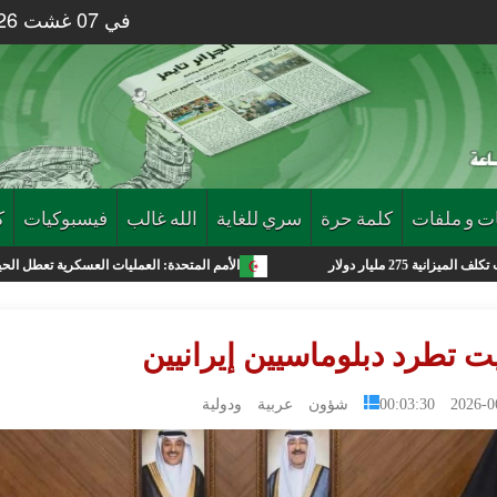
في 07 غشت 2026 الساعة 57 : 14
ت و ملفات
كلمة حرة
سري للغاية
الله غالب
فيسبوكيات
ك
الأمم المتحدة: العمليات العسكرية تعطل الحياة في غزة وموجا
ت تطرد دبلوماسيين إيرانيين
2026-06-04 0
شؤون عربية ودولية