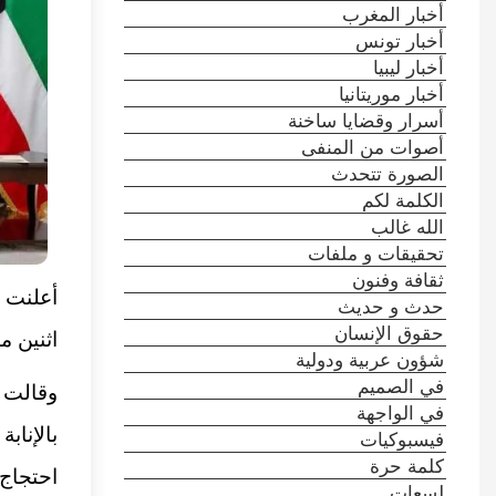
أخبار المغرب
أخبار تونس
أخبار ليبيا
أخبار موريتانيا
أسرار وقضايا ساخنة
أصوات من المنفى
الصورة تتحدث
الكلمة لكم
الله غالب
تحقيقات و ملفات
ثقافة وفنون
أعلنت
حدث و حديث
حقوق الإنسان
اثنين م
شؤون عربية ودولية
في الصميم
وقالت و
في الواجهة
بالإناب
فيسبوكيات
كلمة حرة
احتجاج 
لسعات