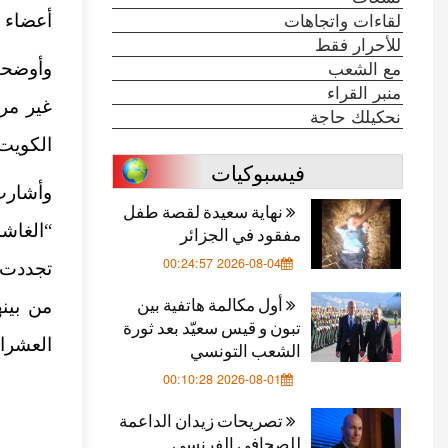
لقاءات واتجاهات
أعضاء ال
للأحرار فقط
مع الشعب
وأوضحت 
منبر القراء
غير مر
نحكيلك حاجة
الكويت خل
فيسبوكيات
وأشارت
نهاية سعيدة لقصة طفل
“الغاشم
مفقود في الجزائر
2026-08-04 00:24:57
تجددت ف
أول مكالمة هاتفية بين
من بين
تبون و قيس سعيّد بعد ثورة
العشرات
الشعب التونسي
2026-08-01 00:10:28
تصريحات زيدان الداعمة
للصحافي الفرنسي