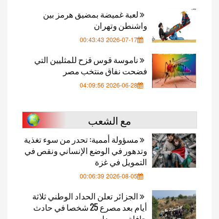
لعبة غميضة بمضيق هرمز بين
واشنطن وتهران
2026-07-17 00:43:43
ناموسة قوس قزح للمثليين التي
فضحت نفاق منتخب مصر
2026-06-28 04:09:56
مع الشعب
مسؤولة أممية: تحدر من سوء تغذية
وتدهور في الوضع الإنساني ونقص في
التمويل في غزة
2026-08-05 00:06:39
الجزائر تعلن الحداد الوطني ثلاثة
أيام بعد مصرع 25 شخصا في حادث
حافلة ببومرداس