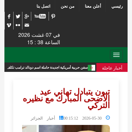
رئيسي
أعلن معنا
من نحن
اتصل بنا
في 07 غشت 2026
الساعة 38 : 15
Toggle
navigation
أخبار عاجلة
ديدة
سفن حربية أمريكية اجديدة حاملة اسم دونالد ترامب تكلف الميزانية 275 مليار دولار
تبون يتبادل تهاني عيد
الأضحى المبارك مع نظيره
التركي
2026-05-30 00:15:12
أخبار الجزائر