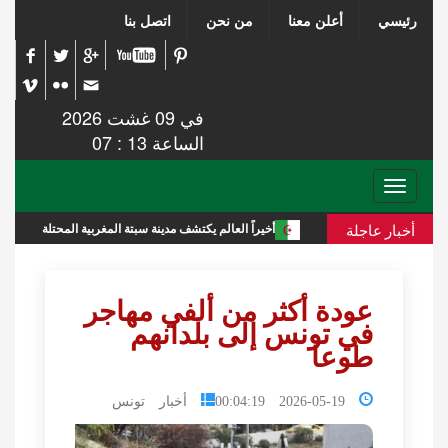
رئيسي
أعلن معنا
من نحن
اتصل بنا
في 09 غشت 2026
الساعة 13 : 07
Toggle
navigation
أخبار عاجلة
جزائرية
أخيراً العالم يكتشف مدينة سبتة المغربية المحتلة
تقر
عودة أكثر من ألفي مهاجر
في تونس إلى بلدانهم
طوعا
2026-05-19 00:04:19
أخبار تونس