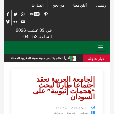
رئيسي
أعلن معنا
من نحن
اتصل بنا
في 09 غشت 2026
الساعة 52 : 04
Toggle
navigation
أخبار عاجلة
زائرية
أخيراً العالم يكتشف مدينة سبتة المغربية المحتلة
تقري
الجامعة العربية تعقد
اجتماعا طارئا لبحث
“هجمات إثيوبية” على
السودان
2026-05-11 00:11:52
شؤون عربية ودولية