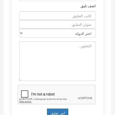
اضف تليق