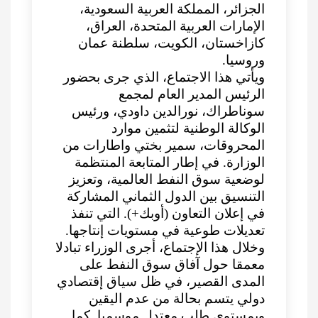
الجزائر، المملكة العربية السعودية،
الإمارات العربية المتحدة، العراق،
كازاخستان، الكويت، سلطنة عمان
وروسيا.
ويأتي هذا الاجتماع، الذي جرى بحضور
الرئيس المدير العام لمجمع
سوناطراك، نورالدين داودي، ورئيس
الوكالة الوطنية لتثمين موارد
المحروقات، سمير بختي واطارات من
الوزارة. في إطار المتابعة المنتظمة
لوضعية سوق النفط العالمية، وتعزيز
التنسيق بين الدول الثماني المشاركة
في إعلان التعاون (أوبك+). التي تنفذ
تعديلات طوعية في مستويات إنتاجها.
وخلال هذا الإجتماع، أجرى الوزراء تبادلا
معمقا حول آفاق سوق النفط على
المدى القصير، في ظل سياق إقتصادي
دولي يتسم بحالة من عدم اليقين
وبمستوى طلب معتدل موسميا. كما