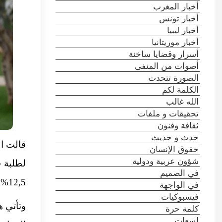
أخبار المغرب
أخبار تونس
أخبار ليبيا
أخبار موريتانيا
أسرار وقضايا ساخنة
أصوات من المنفى
الصورة تتحدث
الكلمة لكم
الله غالب
تحقيقات و ملفات
ثقافة وفنون
حدث و حديث
قالت ال
حقوق الإنسان
شؤون عربية ودولية
لطلبة ج
في الصميم
12,5% عن عدد التأشيرات الممنوحة في 2024.
في الواجهة
فيسبوكيات
وتأتي ه
كلمة حرة
لسعات