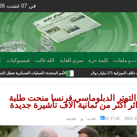
في 07 غشت 2026 الساعة 51 : 11
ت و ملفات
كلمة حرة
سري للغاية
الله غالب
فيسبوكيات
ك
الأمم المتحدة: العمليات العسكرية تعطل الحياة في غزة وموجا
لتوتر الدبلوماسي فرنسا منحت طلبة
ئر أكثر من ثمانية آلاف تأشيرة جديدة
2025-10-03 0
حدث و حديث