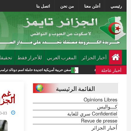
رئيسي
أعلن معنا
من نحن
اتصل بنا
أخبار الجزائر
المغرب العربي
للأحرار فقط
تحقيقا
أخبار عاجلة
ة جديدة
سفن حربية أمريكية اجديدة حاملة اسم دونالد ترامب تكلف الميزانية 275 مليار دولار
القائمة الرئيسية
رغم ا
Opinions Libres
الجزا
كـــواليس
Confidentiel سري للغاية
2:17:41
Revue de presse
أخبار الجزائر