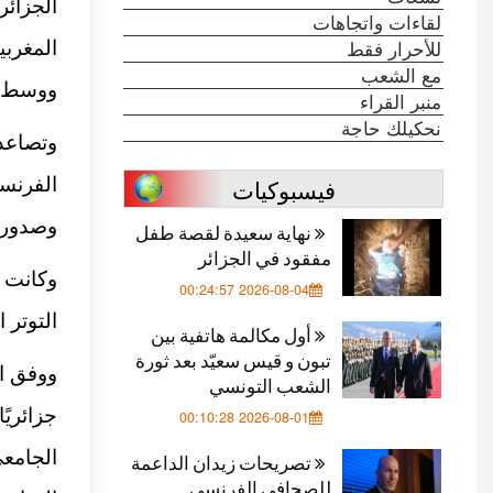
الجزائ
لقاءات واتجاهات
للأحرار فقط
المغربي
مع الشعب
ووسط د
منبر القراء
نحكيلك حاجة
وتصاعد 
فيسبوكيات
الفرنس
وصدور 
نهاية سعيدة لقصة طفل
مفقود في الجزائر
وكانت ب
2026-08-04 00:24:57
التوتر 
أول مكالمة هاتفية بين
تبون و قيس سعيّد بعد ثورة
الشعب التونسي
جزائريً
2026-08-01 00:10:28
تصريحات زيدان الداعمة
للصحافي الفرنسي