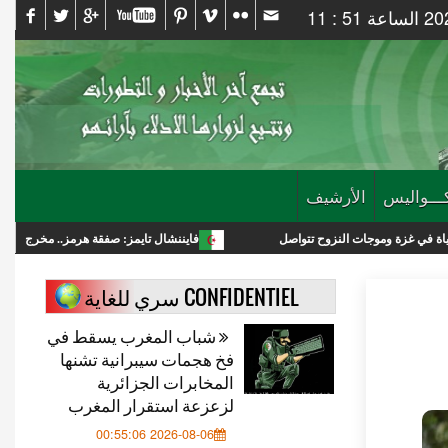
ـــواليس
الأرشيف
ت النزوح تتواصل
فايننشال تايمز: صفقة هرمز.. مخرج لترامب أم انتصار استر
CONFIDENTIEL سري للغاية
شباب المغرب يسقط في
فخ هجمات سيبرانية تشنها
المخابرات الجزائرية
لزعزعة استقرار المغرب
2026-08-06 00:55:06