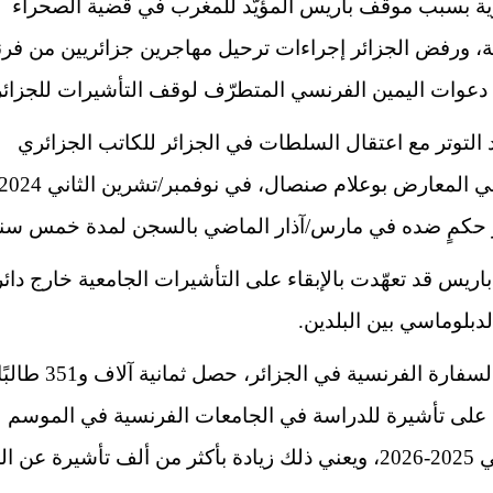
رية بسبب موقف باريس المؤيّد للمغرب في قضية الصحراء
ة، ورفض الجزائر إجراءات ترحيل مهاجرين جزائريين من فرن
عوات اليمين الفرنسي المتطرّف لوقف التأشيرات للجزائر
التوتر مع اعتقال السلطات في الجزائر للكاتب الجزائري
ي المعارض
بوعلام صنصال
حكمٍ ضده في مارس/آذار الماضي بالسجن لمدة خمس سن
اريس قد تعهّدت بالإبقاء على التأشيرات الجامعية خارج دائر
الدبلوماسي بين البلدين.
ووفق السفارة الفرنسية في الجزائر، حصل ثمانية آلاف و351 طا
ا على تأشيرة للدراسة في الجامعات الفرنسية في الموسم
الجامعي 2025-2026، ويعني ذلك زيادة بأكثر من ألف تأشيرة عن