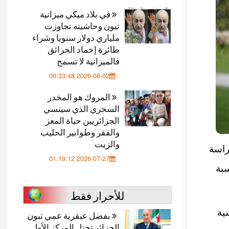
في بلاد ميكي ميزانية
تبون وحاشيته تجاوزت
ملياري دولار سنويا وشراء
طائرة إخماد الحرائق
فالميزانية لا تسمح
2026-08-02 00:33:48
المروك هو المخدر
السحري الذي سينسي
الجزائريين حياة المعز
والفقر وطوابير الحليب
والزيت
راسة
2026-07-27 01:19:12
َّر بنسبة
للأحرار فقط
ية
بفضل عبقرية عمي تبون
الجزائر تحتل المركز الأول