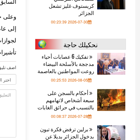
السابق.
كريستوف غليز تشعل
الجزائر
وعلى خل
2026-07-30 00:23:39
لجوازات
نحكيلك حاجة
تأشيرا
تفكيك 6 عصابات أحياء
مدججة بالأسلحة البيضاء
اضف تليق
روعت المواطنين بالعاصمة
2026-08-05 00:25:53
أحكام بالسجن على
سبعة أشخاص لاتهامهم
بالتسبب في حرائق الغابات
2026-07-28 00:08:37
برلين ترفض فكرة تبون
بدخول الجزائر بديلا عن