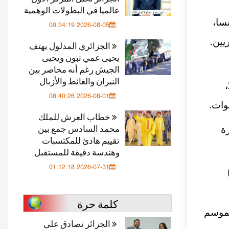
عالميا في البطولات الوهمية
سا،
2026-08-05 00:34:19
يين.
الجزائري المدلول يهتف
يحيى عمي تبون ويحيى
الجيش رغم أنه محاصر بين
النيران والغائط والأزبال
، في نوفمبر/تشرين الثاني 2024،
2026-08-01 08:40:26
وات.
خطاب العرش للملك
محمد السادس جمع بين
ة
تقييم هادئ للمكتسبات
وهندسة دقيقة للمستقبل
2026-07-31 01:12:18
لبًا
كلمة حرة
 الموسم
الجزائر تصادق على