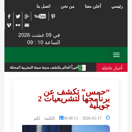
رئيسي
أعلن معنا
من نحن
اتصل بنا
في 09 غشت 2026
الساعة 10 : 09
Toggle
navigation
أخبار عاجلة
الجزائرية
أخيراً العالم يكتشف مدينة سبتة المغربية المحتلة
ت
“حمس” تكشف عن
برنامجها لتشريعيات 2
جويلية
2026-05-17 00:08:11
الكلمة لكم