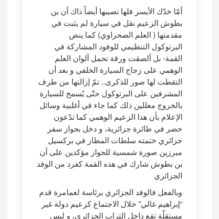
أمّا خدّك الأيسر فلها نصيبها أيضاً ذاك أن بن
بطوش الزعيم نقل في سيارة لم يثبت في
مقدمتها ( العلم الصحراوي) كما ينص
البرتوكول التنظيمي للوفود المشاركة في
القمة- بل ألصقت ورقة تحمل ألوان العلم
الوهمي على زجاج السيارة الخلفي و بعد أن
التقطت لها صور للذكرى.. تمّ إزالتها من طرف
المشرفين على البرتوكول حتّى يُسمح للسيارة
بالخروج معللين ذلك كما جاء في أغلبية وسائل
الإعلام بأن هذا الزعيم الوهمي كما تدّعون
حضر في طائرة جزائرية، و دخل بجواز سفر
جزائري ختمته سلطات المطار في بركسيل
مبرزين صورة شمسية للجواز مؤكدين على أن
بن بطوش شارك في هذه القمة كفرد من الوفد
الجزائري
وبالفعل فالوفد الجزائري برئاسة لعمامرة قدم
“إبراهيم غالي” خلال الاجتماع كزعيم دولة غير
مستقلّة تقع داخل التراب الجزائري، و ليس