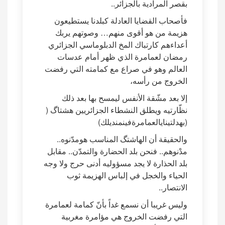
بقصر المرادية بالجزائر..
فأصحاب القضايا العادلة كبلدنا يستطيعون
هزيمة من هو أقوى منهم… وصوتهم يربك
أعداءهم كارتباك المخ الدبلوماسي الجزائري
رمضان لعمامرة الذي ظهر أمام عدسات
العالم وهو في صراع مع كمامته التي رفضت
الخروج من رأسه،
إلا بعد مشّقة الأنفس ليمسح بها بعد ذلك
نظّارتيه ويطلق النشطاء الجزائريين هشتاگ (
(بهدلتينايالعمامرةفينمنديلك)
والحقيقة أن الهاشتگ المناسب هومدّنوه..
مدْنوهم.. فنحن بلد الحضارة والتمدّن.. مقابل
بلد الحذارة لا يجد مسؤوليه أدنى حرج ولا وجه
الحياء والخجل في إلباس الهزيمة ثوب
الانتصار..
وليس غريبا أن نسمع غداً بأنّ كمامة لعمامرة
التي رفضت الخروج هي مؤامرة مغربية