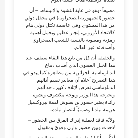
مضيفاً -وهو في غاية النشوة والإنبساط – أن
حضور (الجمهورية الصحراوية) في محفل دولي
من هذا المستوى وفي عاصمة تكتل دولي هام
كالاتحاد الأوروبي، إنجاز عظيم ويحمل أهمية
رمزية ومعنوية بالنسبة للشعب الصحراوي
وأصدقائه عبر العالم.
والحقيقة أن كل من تابع هذا اللقاء سيقف عند
هذا الخلل العضوي الذي أصاب دماغ
الدبلوماسية الجزائرية من مظاهره كما يبدو في
هذا التصريح أعلاه أن معايير تقييم أدائهم
الدبلوماسي تعرض لإتلاف كبير.. حد أنهم
وبخرجة هذا الوزير وبوجه مكشوف ونشوة
زائدة يعتبر حضور بن بطوش لقمة ببروكسيل
هزيمة لبلدنا وضمنيّاً انتصار لبلده..
ولأنّه فاقد لعملية إدراك الفرق بين الحضور –
لاحدث وبين حضور وازن وقويّ ومقبول
أذكّره بأنّ الايجابية الوحيدة من هذا الحضور ل