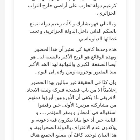
كزعيم دولة تحارب على أراضي خارج التراب
الجزائري،
و بالتالي فهو يشارك و كأنه زعيم دولة تتمتع
بالحكم الذاتي داخل الدولة الجزائرية، و تحت
غطائها الدبلوماسي
هذه وحدها كافية كي نعتبر أن هذا الحضور
وبهذه الوقائع هو الربح الأكبر بالنسبة لنا.. هو
أيضا الصفعة الكبرى والنهائية لهذا الخد الأكبر
منذ المقبور بوخروبة ومن ولاه إلى اليوم..
وإن كنّا في الحقيقة غير مبالين بهذا الحضور
إعلاميّاً الا من باب فضيحة فبركة وثيقة الاتحاد
الافريقي..إذ يكفي أن الأوروبيين أبرؤوا ذمتهم
من مشاركته مرتين؛ الأولى حين رفضوا
استقباله في المطار و بمقر المؤتمر…، و
الثانية حين أذاعوا بيانا ينكرون فيه دعوته، و
يؤكدون عدم الاعتراف بالدولة الصحراوية، و
هذا البيان لوحده كافً أن يصفع الجميع هناك