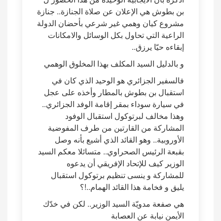
بن بطوش هي الإعلان عن صلاة الجنازة.. جنازة
مشروع كيان وهمي غير شرعي بأحضان الدولة
الراعية التي تحاول بكل الوسائل والامكانات
إبقاءه حيّا يرزق..
و بالدليل السيد المكلف بهذا المخلوق الوهمي
فالسفير الجزائري هو الوحيد الذي كان في
استقبال بن بطوش بالمطار وأخذه على عجل
في سيارة سوداء بمقر إقامة الوفد الجزائري..
وهذا مخالف لبرتوكول استقبال الوفود
المشاركة من القارتين من طرف المفوضية
الأوروبية.. وهو القائد الذي أشيع بأنه وصل
بقبعة الرئيس الصحراوي.. متسائلا معكم السيد
الوزير كيف للإتحاد الإفريقي أن يدعوه
للمشاركة و ينسى تنظيم برتوكول استقبال
يليق و فخامة هذا القائد الهمام..!؟
هي صفعة مدويّة السيد الوزير.. لكن في خدّك
الأيمن نيابة عن العصابة