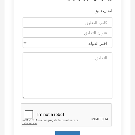
اضف تليق