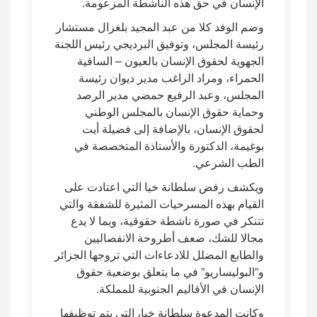
الإنسان في حق هذه الناشطة المزعومة.
وضم الوفد كلا من عبد المجيد بلغزال مستشار
رئيسة المجلس، وتوفيق البرديجي رئيس اللجنة
الجهوية لحقوق الإنسان بالعيون – الساقية
الحمراء، ومراد الراغب مدير ديوان رئيسة
المجلس، وعبد الرفيع حمضي مدير الرصد
وحماية حقوق الإنسان بالمجلس الوطني
لحقوق الإنسان، بالإضافة إلى فضيلة أيت
بوغيمة، الدكتورة والأستاذة المتخصصة في
الطب الشرعي.
ويكشف رفض سلطانة خيا التي اعتادت على
القيام بهذه المسرحيات المثيرة للشفقة والتي
تتنكر في صورة ناشطة حقوقية، وبما لا يدع
مجالا للشك، ضعف أطروحة الانفصاليين
والطابع المضلل للادعاءات التي تروجها الجزائر
و”البوليساريو” في ما يتعلق بوضعية حقوق
الإنسان في الأقاليم الجنوبية للمملكة.
وكانت المدعوة سلطانة خيا، التي يتم توظيفها