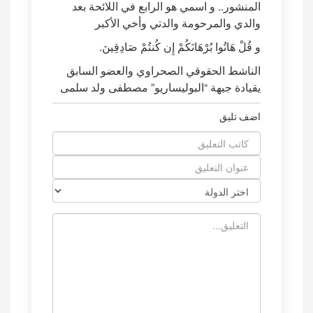
المنشور.. و اسمي هو الرابع في اللائحة بعد
والدي والمرحومة والدتي وأخي الأكبر
و قُلْ هَاتُوا بُرْهَانَكُمْ إِن كُنتُمْ صَادِقِينَ.
الناشط الحقوقي الصحراوي والعضو السابق
يقيادة جبهة “البوليساريو” مصطفى ولد سلمى
اضف تليق