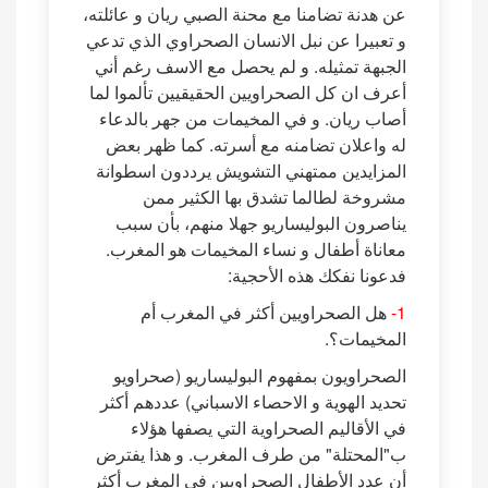
عن هدنة تضامنا مع محنة الصبي ريان و عائلته،
و تعبيرا عن نبل الانسان الصحراوي الذي تدعي
الجبهة تمثيله. و لم يحصل مع الاسف رغم أني
أعرف ان كل الصحراويين الحقيقيين تألموا لما
أصاب ريان. و في المخيمات من جهر بالدعاء
له واعلان تضامنه مع أسرته. كما ظهر بعض
المزايدين ممتهني التشويش يرددون اسطوانة
مشروخة لطالما تشدق بها الكثير ممن
يناصرون البوليساريو جهلا منهم، بأن سبب
معاناة أطفال و نساء المخيمات هو المغرب.
فدعونا نفكك هذه الأحجية:
1-
هل الصحراويين أكثر في المغرب أم
المخيمات؟.
الصحراويون بمفهوم البوليساريو (صحراويو
تحديد الهوية و الاحصاء الاسباني) عددهم أكثر
في الأقاليم الصحراوية التي يصفها هؤلاء
ب"المحتلة" من طرف المغرب. و هذا يفترض
أن عدد الأطفال الصحراويين في المغرب أكثر