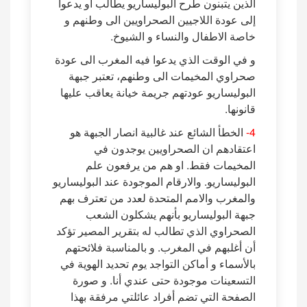
الذين يتبنون طرح البوليساريو يطالب او يدعوا
إلى عودة اللاجيين الصحراويين الى وطنهم و
خاصة الاطفال والنساء و الشيوخ.
و في الوقت الذي يدعوا فيه المغرب الى عودة
صحراوي المخيمات الى وطنهم، تعتبر جبهة
البوليساريو عودتهم جريمة خيانة يعاقب عليها
قانونها.
4-
الخطأ الشائع عند غالبية انصار الجبهة هو
اعتقادهم ان الصحراويين يوجدون في
المخيمات فقط. او هم من يرفعون علم
البوليساريو. والارقام الموجودة عند البوليساريو
والمغرب والامم المتحدة لعدد من تعترف بهم
جبهة البوليساريو بأنهم يشكلون الشعب
الصحراوي الذي تطالب له بتقرير المصير تؤكد
أن أغلبهم في المغرب. و بالمناسبة فلائحتهم
بالأسماء و أماكن التواجد يوم تحديد الهوية في
التسعينات موجودة حتى عندي أنا. و صورة
الصفحة التي تضم أفراد عائلتي مرفقة بهذا