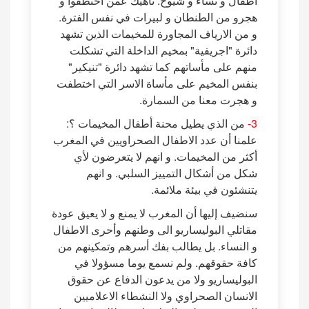
أطفال و نساء و شيوخ. ناهيك عمن اختطفوا و
هجرو من الطنطان و لبيرات في نفس الفترة.
و من الارياف المجاورة للمخيمات الذين تشهد
دائرة "اجريفية" بمخيم الداخلة التي تشكلت
منهم على مأساتهم كما تشهد دائرة "تنيكير"
بنفس المخيم على مأساة الاسر التي اختطفت
و هجرت معنا من السمارة.
3-
من الذي يطيل محنة أطفال المخيمات ؟:
علمنا أن عدد الاطفال الصحراويين في المغرب
أكثر من المخيمات. و انهم لا يتعرضون لأي
شكل من أشكال التمييز السلبي. و انهم
يتنشئون في بيئة ملائمة.
سنضيف إليها أن المغرب لا يمنع و لا يعيق عودة
مقاتلي البوليساريو الى وطنهم وأحرى الاطفال
و النساء. بل يطالب بفك أسرهم وتمكينهم من
كافة حقوقهم. ولم نسمع يوما مسؤولا في
البوليساريو ولا من يدعون الدفاع عن حقوق
الانسان الصحراوي ولا النشطاء الاعلاميين