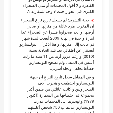
القاهرة و لا أقول المخيمات أو مدن الصحراء
الكبرى في الجوار حيث لا وجه للمقارنة ؟.
2-
حجة التشريد: لم يسجل تاريخ نزاع الصحراء
ان المغرب طرد عائلة من منزلها أو صادر
أرضها أو أبعد صحراويا قسرا عن الصحراء عدا
امرأة واحدة في نهاية 2009 أبعدت لمدة شهر
ثم عادت إالى منزلها. و هنا أذكر أن البوليساريو
أبعدتني عن أطفالي بعد تلك الحادثة بسنة
(2010) و رغم مرور أزيد من 11 سنة ما زلت
أعيش في المنفى ولم تصحح البوليساريو
خطأها تجاهي وتجاه أسرتي.
و في المقابل سجل تاريخ النزاع ان جبهة
البوليساريو اختطفت و هجرت آلاف
الصحراويين و كانت عائلتي من ضمن أكبر
مجموعة تم اختطافها من السمارة (اكتوبر
1979) و تهجيرها الى المخيمات قدرت
البوليساريو عددها ب 750 شخص أغلبيتهم