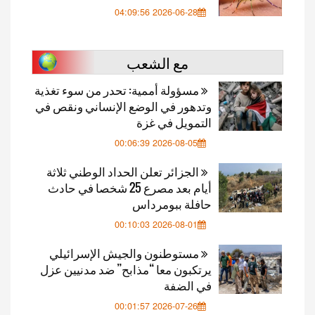
2026-06-28 04:09:56
مع الشعب
مسؤولة أممية: تحدر من سوء تغذية
وتدهور في الوضع الإنساني ونقص في
التمويل في غزة
2026-08-05 00:06:39
الجزائر تعلن الحداد الوطني ثلاثة
أيام بعد مصرع 25 شخصا في حادث
حافلة ببومرداس
2026-08-01 00:10:03
مستوطنون والجيش الإسرائيلي
يرتكبون معا “مذابح” ضد مدنيين عزل
في الضفة
2026-07-26 00:01:57