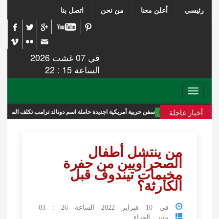
رئيسي
أعلن معنا
من نحن
اتصل بنا
في 07 غشت 2026
الساعة 15 : 22
Toggle
navigation
أخبار عاجلة
سفن حربية أمريكية اجديدة حاملة اسم دونالد ترامب تكلف الميزانية 275 مليار دولار
من ينتشل أطفال
الصحراويين من حفرة
مخيمات تيندوف قبل
الكارثة؟
في 10 فبراير 2022 الساعة 26 : 03
منبر القراء