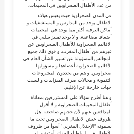
من عدد الأطفال الصحراويين في المخيمات.
في المدن الصحراوية حيث يعيش هؤلاء
الاطفال يوجد من المدارس و المستشفيات و
أماكن الترفيه أكثر مما يوجد في المخيمات
أضعافا مضاعفة. و لا يوجد تمييز سلبي في
الاقاليم الصحراوية للأطفال الصحراويين عن
غيرهم من أطفال المغرب. و فوق ذلك جميع
المجالس المسؤولة عن تسيير الشأن العام في
الأقاليم الصحراوية أعضاءها و مسؤوليها
صحراويين. و هم من يحددون المشروعات
التنموية و مجالات صرف الميزانيات و ليست
جهات خارجة عن الإقليم.
و هنا أطرح سؤالا على المسترزقين بمعاناة
أطفال المخيمات الصحراوية و لا أقول
المدافعين عنهم لأن حجتهم ضاحضة: هل
ظروف عيش الاطفال الصحراويين تحت ما
يسمونه "الإحتلال المغربي" أسوأ من ظروف
الأطفال في الرباط أو الجزائر أو تونس او