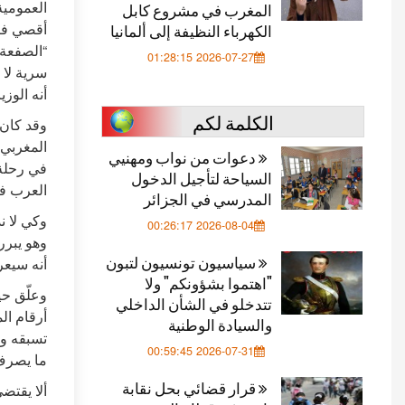
المغرب في مشروع كابل
أقصي فيه
الكهرباء النظيفة إلى ألمانيا
“الصفعة 
2026-07-27 01:28:15
سرية لا 
أنه الوزي
الكلمة لكم
وقد كان 
المغربي 
دعوات من نواب ومهنيي
في رحلة
السياحة لتأجيل الدخول
العرب في
المدرسي في الجزائر
وكي لا ن
2026-08-04 00:26:17
سياسيون تونسيون لتبون
أنه سيعر
"اهتموا بشؤونكم" ولا
وعلّق حي
تتدخلو في الشأن الداخلي
أرقام ال
والسيادة الوطنية
تسبقه وت
2026-07-31 00:59:45
ما يصرف
قرار قضائي بحل نقابة
ألا يقتض