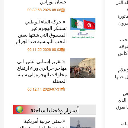
حسان بوراس
ابلة التي
2026-08-06 00:32:58
اتورة
حركة البناء الوطني
يرون
تستنكر الهجوم غير
المسبوق التي شنتها بعض
نتخب
النخب التونسية ضد الجزائر
وجّه
2026-08-03 00:11:22
 كأس
تقرير إسباني: تشير الى
مهاجر جزائري وراء ارتفاع
علام
محاولات الهجرة إلى سبتة
ال حينها
المحتلة
2026-07-31 00:12:14
رض
 الذي
ا يفوق
أسرار وقضايا ساخنة
سفن حربية أمريكية
لة،
اجديدة حاملة اسم دونالد