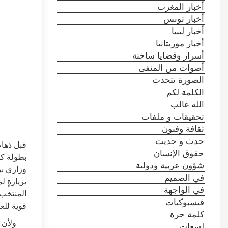
أخبار المغرب
أخبار تونس
أخبار ليبيا
أخبار موريتانيا
أسرار وقضايا ساخنة
أصوات من المنفى
الصورة تتحدث
الكلمة لكم
الله غالب
تحقيقات و ملفات
ثقافة وفنون
حدث و حديث
قبل ذهاب
حقوق الإنسان
بطولة كأ
شؤون عربية ودولية
وزاري بر
في الصميم
بزيارةٍ 
في الواجهة
المنتخب 
فيسبوكيات
قوية للع
كلمة حرة
ولأن الم
لسعات