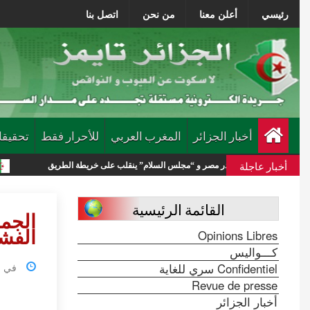
رئيسي
أعلن معنا
من نحن
اتصل بنا
أخبار الجزائر
المغرب العربي
للأحرار فقط
تحقيقا
أخبار عاجلة
” يغادر مصر و “مجلس السلام” ينقلب على خريطة الطريق
الجيش السوري يع
القائمة الرئيسية
الجما
Opinions Libres
الفشل
كـــواليس
Confidentiel سري للغاية
في 05 فبراير 2022 الساعة
Revue de presse
أخبار الجزائر