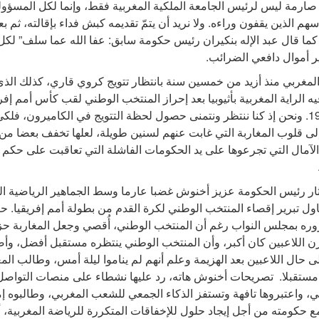
ارمة ليس لرئيس الجامعة الملكية المغربية فقط، وإنما لكل المسؤول
هم الذين يقفون وراءه. ولا نريد أن يتمّ تقديمه كبش فداء بإقالته، ثم بع
كما قال عبد الإله بنكيران رئيس حكومة سابق: عفا الله عما سلف” لك
ير أموال دافعي الضرائب.
مغربي منذ أزيد من خمسين سنة بانتظار تتويج كروي قاري، كذلك الذي
 الراية المغربية بأثيوبيا بعد إحراز المنتخب الوطني لقب كأس أمم إفري
سنة 1976. ونحن إذ كنا ننتظر ونتمنى حصول لحظة التتويج في الكاميرون، فل
لى قلوب المغاربة التي غابت عنهم لسنين طويلة، لعلها تخفف بعضا من ا
لآمال التي تجرعوها على يد الحكومات الفاشلة التي تعاقبت على حكم
ار رئيس الحكومة عزيز أخنوش غضبا عارما وسط الجماهير الرياضية ال
ول تبرير إقصاء المنتخب الوطني لكرة القدم من بطولة أمم إفريقيا. ح
ره بمجلس النواب رغم أن المنتخب الوطني، أُقصي وجعل المغاربة حزي
زن اللاعبين كان أكبر، وأن المنتخب الوطني ينتظره مستقبل أفضل، وأ
 حال اللاعبين بعد الهزيمة وعلم أنهم لم يناموا ليلة أمس، وطالب المغ
مستقبلا. تصريحات أخنوش هاته، رد عليها نشطاء على منصات التواصل
ي، واعتبروها تافهة وتستفز الذكاء الجمعي للشعب المغربي، وطالبوه إم
ع حكومته من أجل إيجاد حلول للإخفاقات المتكررة للرياضة المغربية، أ