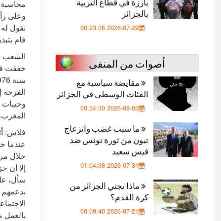
بارزة في قطاع التربية
محاسبة ص
بالجزائر
وعلى رأس
نقول له 
2026-07-29 00:23:06
قام بتبذ
الشعب ال
أصوات من المنفى
خفقت فيه
مقايضة سياسية مع
الفرحة إ
الفئات الوسطى في الجزائر
وخيبات ا
2026-08-03 00:24:30
المغرب.
ما سبب غضب وانزعاج
فلاش: أث
تبون من ثورة تونس ضد
عندما حا
قيس سعيد
خلال مرو
2026-07-31 01:04:38
إلا أن ح
سأل، على
ماذا تجني الجزائر من
بدعمهم 
كرة القدم؟
الاجتماع
2026-07-21 00:09:40
بالعمل م