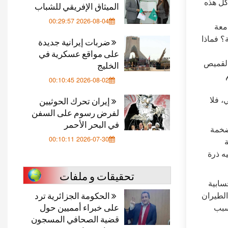
كل هذه
الميثاق الإفريقي للشباب
2026-08-04 00:29:57
معة
؟ فماذا
ضربات إيرانية جديدة
على مواقع عسكرية في
 القميص
الخليج
2026-08-02 00:10:45
، فلا
إيران تحرك الحوثيين
لفرض رسوم على السفن
في البحر الأحمر
 ضخمة
2026-07-30 00:10:11
ة
ه ذرة
تحقيقات و ملفات
سابية
الحكومة الجزائرية ترد
الطيران
على خبراء أمميين حول
سبب
قضية الصحافي المسجون