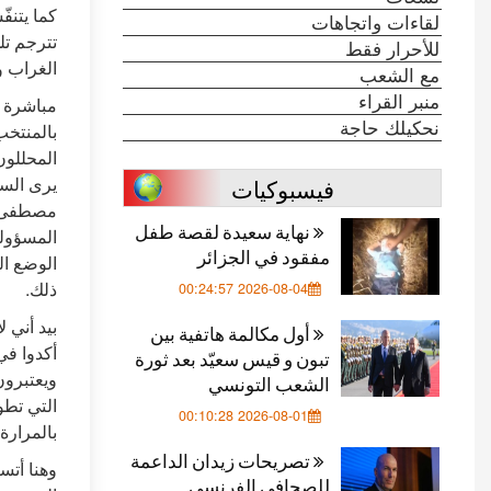
كما يتنف
لقاءات واتجاهات
تترجم تل
للأحرار فقط
الغراب و
مع الشعب
منبر القراء
مباشرة ب
نحكيلك حاجة
بالمنتخب
المحللو
فيسبوكيات
يرى السب
مصطفى حج
نهاية سعيدة لقصة طفل
المسؤولي
مفقود في الجزائر
الوضع ال
ذلك.
2026-08-04 00:24:57
بيد أني 
أول مكالمة هاتفية بين
أكدوا في
تبون و قيس سعيّد بعد ثورة
ويعتبرون
الشعب التونسي
التي تطو
2026-08-01 00:10:28
بالمرارة.
تصريحات زيدان الداعمة
وهنا أتس
للصحافي الفرنسي