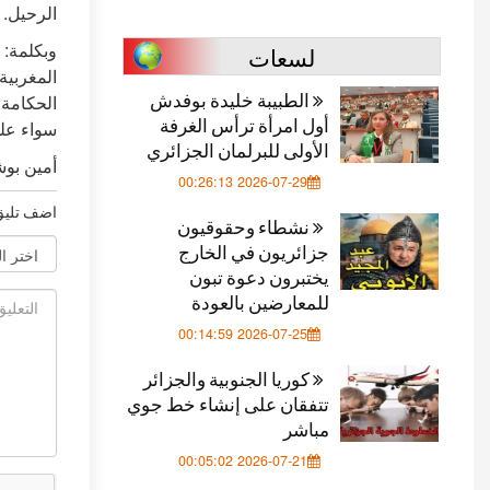
الرحيل.
وبكلمة: 
لسعات
المغربية
الطبيبة خليدة بوفدش
الحكامة 
أول امرأة ترأس الغرفة
سواء على
الأولى للبرلمان الجزائري
أمين بو
2026-07-29 00:26:13
اضف تليق
نشطاء وحقوقيون
جزائريون في الخارج
يختبرون دعوة تبون
للمعارضين بالعودة
2026-07-25 00:14:59
كوريا الجنوبية والجزائر
تتفقان على إنشاء خط جوي
مباشر
2026-07-21 00:05:02