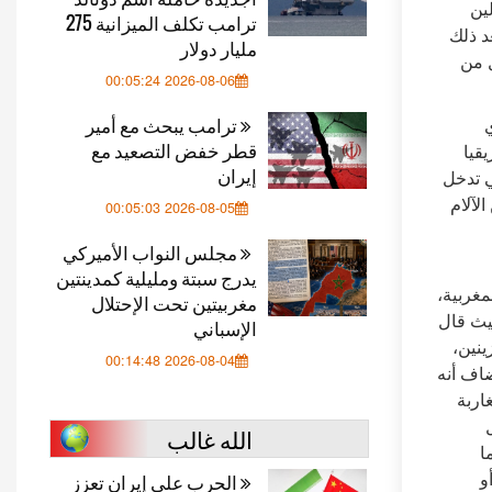
ين
ترامب تكلف الميزانية 275
د ذلك
مليار دولار
ل من
2026-08-06 00:05:24
ترامب يبحث مع أمير
قطر خفض التصعيد مع
قيا
إيران
كي تدخل
لآلام
2026-08-05 00:05:03
مجلس النواب الأميركي
يدرج سبتة ومليلية كمدينتين
مغربية،
مغربيتين تحت الإحتلال
يث قال
الإسباني
نين،
2026-08-04 00:14:48
ضاف أنه
اربة
الله غالب
ا
و
الحرب على إيران تعزز