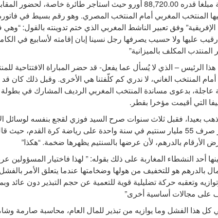
العمومية مبلغا قدره 88,720.00 أورو حيث استأجر طائرة خاصة، لحضور المق
ا المنتخب المغربي أمام المنتخب المصري. وهو رقم بسيط في فاتورة
الإفريقية” وفق تعبير الناشط المغربي الذي ختم تدوينته بالقول: “وهي ف
رقيب عليها ولا حسيب يصرفها رجل نسينا إبان إقامته لأسابيع في الكام
ر المنتدب المكلف بالميزانية”
هذا الرئيس – الذي لا يُسأل عما يفعل- قد حضر المباراة الافتتاحية للم
أمام المنتخب الغاني، لا ندري كم كلّفتنا هي الأخرى. وقبل ذلك كان قد ت
 عاجلة، بدعوى مساندة المنتخب المغربي الرديف المشارك في بطولة
فا التي أقيمت مؤخرا بقطر.
ذهب بعيدا، فقبل ثلاث سنوات صرح السيد فوزي لقجع بنفسه لوسائل الإ
وهو يبرر صرف 55 مليار سنتيم في سنة واحدة على رياضة كرة القدم، حيث ق
ض الأرقام بالدرهم، لأن عرضها بالسنتيم يظهرها ضخمة. “هكذا”
نها أحد النشطاء المغاربة على ذلك بقوله: ” لهذا فاختيار المسؤولين ع
مال بالدرهم هو للتخفيف من هولها وضخامتها عندما يتعلق الأمر بالفشل
وازيه وتعقبه حركة تضليلية قوية للتعمية عن حجم التبذير دون عائد وبم
 على مجالات أساسية أخرى”
ي كل هذا الفشل وما يوازيه من تبذير للمال العام، محاسبة صارمة وشام