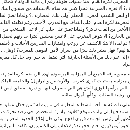
المغربي لكرة القدم، منذ سنوات طويلة رغم أن مالية الدولة لا تتحمّل 
؟ ألا تعرف الميزانية عجزا كبيرا يتم سدّه بالاستدانة من صندوق البنك
أو ليس الشعب المغربي المفقّر أولى بتلك المصاريف؟ ولماذا تصرّ الجا
المغربية لكرة القدم، على التعاقد مع المدرب الأجنبي رغم تكلفته الغالية
الأخير من ألقاب تذكر؟ ولماذا تصرّ على جلب كل لاعبي المنتخب من
ن بالخارج؟ ألا يتوفر المغرب على لاعبين محليين أثبتوا جدارتهم لحمل
ثم لماذا لا يتمّ الكشف عن رواتب وامتيازات المدربين الأجانب والأطقم
 لهم؟ فهل يعتبر ذلك سرّا من أسرار الأمن القومي للمغرب؟ (وهل…
 إلى غير ذلك من الأسئلة الحارقة التي تعتمل بداخلي وبداخل كل مغربي
وابا!
علمه ويعرفه الجميع أن الميزانية المرصودة لهذه الرياضة (كرة القدم)
 ميزانية منتخبات كبرى كفرنسا والأرجنتين والبرازيل) والجامعة الملكي
، التي يرأسها فوزي لقجع هي التي تتصرف فيها، وتدبرها بمنطق ليس في
 ترشيد النفقات، وكأنها أموال سائبة.
لى ذلك كشف أحد النشطاء المغاربة في تدوينة له ” من خلال عملية ح
ستند فيها إلى بيانات موقع “فلايت رادار” المتخصص في رصد تحركات 
تُظهر أن رئيس الجامعة فوزي لقجع -وفي ظل إغلاق الحدود المغربية ب
تحور أوميكرون- قام بحجز تذكرة ذهاب إلى الكاميرون، كلفت الميزانية