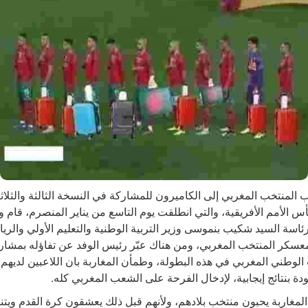
 المنتخب المغربي إلى الكاميرون للمشاركة في النسخة الثالثة والثلاث
س الأمم الأفريقية، والتي انطلقت يوم التاسع من يناير المنصرم، قام و
ئاسة السيد شكيب بنموسى وزير التربية الوطنية والتعليم الأولي والري
لمعسكر المنتخب المغربي، ومن هناك عبّر رئيس الوفد عن تفاؤله بمشار
الوطني المغربي في هذه البطولة، وطمأن المغاربة بان اللاعبين لديهم
ودة بنتائج إيجابية، لإدخال الفرحة على الشعب المغربي كله.
غاربة يحبون منتخب بلادهم، ولأنهم قبل ذلك يعشقون كرة القدم ويتنف