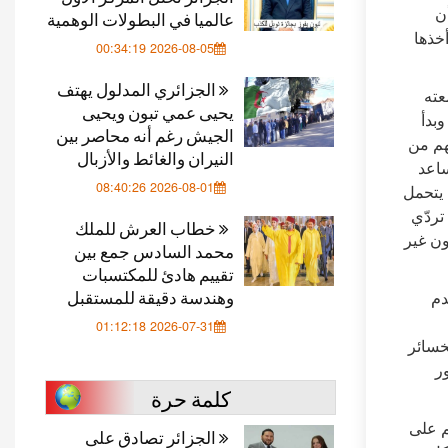
ن
عالميا في البطولات الوهمية
خذها
2026-08-05 00:34:19
الجزائري المدلول يهتف
عته
يحيى عمي تبون ويحيى
بدأ
الجيش رغم أنه محاصر بين
هم من
النيران والغائط والأزبال
ساعد
2026-08-01 08:40:26
 يتحمل
تردّي
خطاب العرش للملك
ون غير
محمد السادس جمع بين
تقييم هادئ للمكتسبات
وهندسة دقيقة للمستقبل
دم
2026-07-31 01:12:18
خسائر
ر
كلمة حرة
م على
الجزائر تصادق على