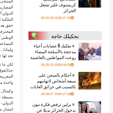
المنتخب 
كريستوف غليز تشعل
المصاريف
الجزائر
الدولي؟ 
2026-07-30 00:23:39
الملكية 
حقق هذا 
المحترفي
نحكيلك حاجة
الوطني؟ 
المساعدة
تفكيك 6 عصابات أحياء
ولماذا…)
مدججة بالأسلحة البيضاء
نجد لها ج
روعت المواطنين بالعاصمة
لكن ما ن
2026-08-05 00:25:53
جدا(تفوق
أحكام بالسجن على
المغربية
سبعة أشخاص لاتهامهم
واحدة من
بالتسبب في حرائق الغابات
وكمثال ع
2026-07-28 00:08:37
بسيطة -ا
الدولي- 
برلين ترفض فكرة تبون
انتشار م
بدخول الجزائر بديلا عن