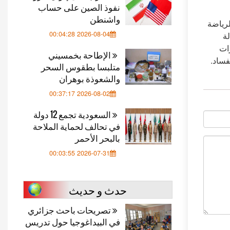
نفوذ الصين على حساب
واشنطن
لرياضة
2026-08-04 00:04:28
لة
زات
الإطاحة بخمسيني
فساد.
متلبسا بطقوس السحر
والشعوذة بوهران
2026-08-02 00:37:17
السعودية تجمع 12 دولة
في تحالف لحماية الملاحة
بالبحر الأحمر
2026-07-31 00:03:55
حدث و حديث
تصريحات باحث جزائري
في البيداغوجيا حول تدريس