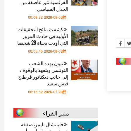
الفرنسية تثير عاصفة من
الجدل السياسي
2026-08-05 00:09:32
كشفت نتائج التحقيقات
الأولية في حادث المرور
التي أودت بحياة 28 شخصا
2026-08-03 00:05:45
تبون يهدد الشعب
التونسي ويتعهد بالوقوف
إلى جانب ديكتاتور قرطاج
قيس سعيد
2026-07-28 00:15:52
منبر القراء
فايننشال تايمز: صفقة
هرمز.. مخرج لترامب أم