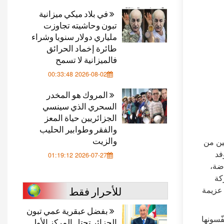
في بلاد ميكي ميزانية
تبون وحاشيته تجاوزت
ملياري دولار سنويا وشراء
طائرة إخماد الحرائق
فالميزانية لا تسمح
2026-08-02 00:33:48
المروك هو المخدر
السحري الذي سينسي
الجزائريين حياة المعز
والفقر وطوابير الحليب
والزيت
ين من
فد
2026-07-27 01:19:12
اضة،
كة
للأحرار فقط
 عزيمة
بفضل عبقرية عمي تبون
ّسونها
الجزائر تحتل المركز الأول