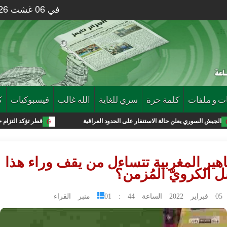
في 06 غشت 2026 الساعة 23 : 23
ت و ملفات
كلمة حرة
سري للغاية
الله غالب
فيسبوكيات
ك
لن حالة الاستنفار على الحدود العراقية
قطر تؤكد التزام حماس بتنفيذ اتفاق 
هير المغربية تتساءل من يقف وراء هذا
 الكرويّ المُزمن؟
 44 : 01
منبر القراء