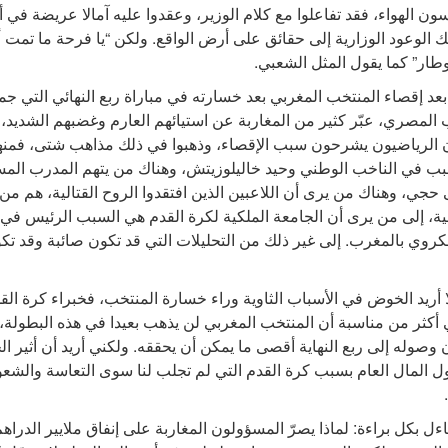
ّسون الهواء، فقد تفاعلوا مع كلام الوزير، وعقدوا عليه آمالا عريضة في أ
ك الوعود الوزارية إلى حقائق على أرض الواقع. ولكن “يا فرحة ما تمت أ
طار” كما يقول المثل الشعبي.
عد إقصاء المنتخب المغربي بعد خسارته في مباراة ربع النهائي التي جم
 المصري، عبّر كثير من المغاربة عن استيائهم العارم وغضبهم الشديد، و
ن الرياضيون يشرحون سبب الإقصاء، وذهبوا في ذلك مذاهب شتى، فمن
ب في الناخب الوطني وحيد خاليلوزيتش، وهناك من يتهم المدرب الم
ي، وهناك من يرى أن اللاعبين الذين افتقدوا الروح القتالية، هم من
ة، إلى من يرى أن الجامعة الملكية لكرة القدم هي السبب الرئيس في 
كروي بالمغرب. إلى غير ذلك من التحليلات التي قد تكون صائبة وقد تك
لا أريد الخوض في الأسباب الثاوية وراء خسارة المنتخب، فخبراء كرة الق
 أكثر من مناسبة أن المنتخب المغربي لن يذهب بعيدا في هذه البطولة،
 وصوله إلى ربع النهاية أقصى ما يمكن أن يحققه. ولكني أريد أن أثير ال
ل المال العام بسبب كرة القدم التي لم تجلب لنا سوى التعاسة والشعو
اءل بكل براءة: لماذا يصرّ المسؤولون المغاربة على إنفاق ملايير الدراه