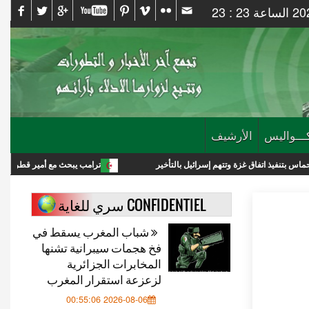
ـــواليس
الأرشيف
غزة وتتهم إسرائيل بالتأخير
ترامب يبحث مع أمير قطر خفض التصعيد مع إيرا
CONFIDENTIEL سري للغاية
شباب المغرب يسقط في
فخ هجمات سيبرانية تشنها
المخابرات الجزائرية
لزعزعة استقرار المغرب
2026-08-06 00:55:06