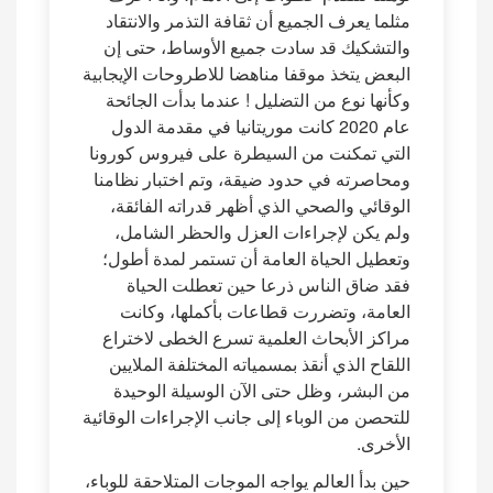
مثلما يعرف الجميع أن ثقافة التذمر والانتقاد
والتشكيك قد سادت جميع الأوساط، حتى إن
البعض يتخذ موقفا مناهضا للاطروحات الإيجابية
وكأنها نوع من التضليل ! عندما بدأت الجائحة
عام 2020 كانت موريتانيا في مقدمة الدول
التي تمكنت من السيطرة على فيروس كورونا
ومحاصرته في حدود ضيقة، وتم اختبار نظامنا
الوقائي والصحي الذي أظهر قدراته الفائقة،
ولم يكن لإجراءات العزل والحظر الشامل،
وتعطيل الحياة العامة أن تستمر لمدة أطول؛
فقد ضاق الناس ذرعا حين تعطلت الحياة
العامة، وتضررت قطاعات بأكملها، وكانت
مراكز الأبحاث العلمية تسرع الخطى لاختراع
اللقاح الذي أنقذ بمسمياته المختلفة الملايين
من البشر، وظل حتى الآن الوسيلة الوحيدة
للتحصن من الوباء إلى جانب الإجراءات الوقائية
الأخرى.
حين بدأ العالم يواجه الموجات المتلاحقة للوباء،