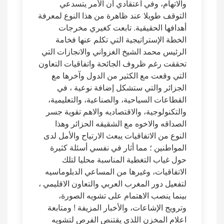
والاتهام، وفي اعتقادي أن الأمر يتسدعي
التوقف طويلا عند ظاهرة من هذا النوع لمعرفة
أهدافها الحقيقية. تابعت كغيري مخرجات
الخطة الإستراتيجية التي تكلم عنها فخامة
الرئيس محمد الشيخ الغزواني والانجازات التي
تحققت رغم ظروف الجائحة واتفاقيات التعاون
التي وقعت مع الكثير من الدول وآخرها مع
الجزائر والتي ستشكل إضافة نوعية ، في
القطاعات السياحية، والصناعية، والتعليمية،
والتكنولوجية، والاقتصاديه والاهم تقوية جسر
الصداقه والاخوه مع الشقيقه الحزائر وهذا
النوع من الاتفاقيات يبعث الارتياح والأمل لدى
المواطنين ؛ مما أثار في نفسي أسئلة كثيرة
حول غياب التغطية المناسبة محليا لتلك
الاتفاقيات، وغيرها من المساعي الدبلوماسيه
لتفعيل دور المغرب العربي والتعاون الاقليمي ،
بينما ينصب الاهتمام على تشويه الصورة،
وترويج الإشاعات، والأخبار المزيفة ! ومتابعة
اعلام المخزن اللذي يقتنص الفرص لتشويه