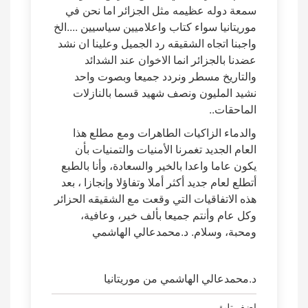
سمعة دوله عظيمه مثل الجزائر اما نحن في
موريتانيا سواء كتاب واعلاميين سياسيين ....الخ
واجبنا اتجاه الشقيقه رد الجميل وعلينا ان نشد
عضدنا بالجزائر انما الاخوان عند الشدائد
والتاريخ مسطر ونردد جميعا وبصوت واحد
نشيد المليون ونصف شهيد قسما بالنازلات
الماحقات..
والدماء الزاكيات الطاهرات ومع مطلع هذا
العام الجديد تغمرنا الأمنيات والتمنيات بأن
يكون عاما واعدا بالخير والسعادة، وأنا بالطبع
أتطلع لعام جديد أكثر أملا وتفاؤلا وإنجازا ، بعد
هذه الاتفاقيات التي وقعت مع الشقيقه الحزائر
وكل عام وأنتم جميعا بألف خير، وعافية،
ومحبة، وسلام. د.محمدعالي الهاشمي
د.محمدعالي الهاشمي من موريتانيا
اضف تليق