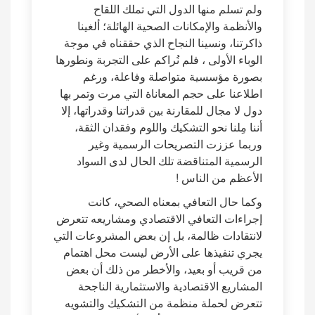
ولم تسلم منها الدول التي تملك اللقاح
والأنظمة والإمكانات الصحية الهائلة؛ ألغينا
ذاكرتنا، ونسينا النجاح الذي حققناه في موجة
الوباء الأولى ، فلم نُراكم على التجربة ونطورها
بصورة مؤسسية متواصلة وفاعلة، ورغم
اطلاعنا على حجم المعاناة التي مرت وتمر بها
دول لا مجال للمقارنة بين قدراتنا وقدراتها، إلا
أننا مِلنا نحو التشكيك واللوم وفقدان الثقة،
وربما عززت التصريحات الرسمية وغير
الرسمية المتناقضة تلك الحال لدى السواد
الأعظم من الناس !
وكما حال التعافي بمعناه الصحي، كانت
إجراءات التعافي الاقتصادي ومشاريعه تتعرض
لانتقادات ظالمة، بل إن بعض المشروعات التي
يجري تنفيذها على الأرض ليست محل اهتمام
من قريب أو بعيد، والأخطر من ذلك أن بعض
المشاريع الاقتصادية والاستثمارية الناجحة
تتعرض لحملة منظمة من التشكيك والتشويه